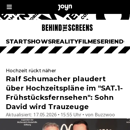
START
SHOWS
REALITY
FILME
SERIEN
DO
Hochzeit rückt näher
Ralf Schumacher plaudert
über Hochzeitspläne im "SAT.1-
Frühstücksfernsehen": Sohn
David wird Trauzeuge
Aktualisiert:
17.05.2026 • 15:55 Uhr
von
Buzzwoo