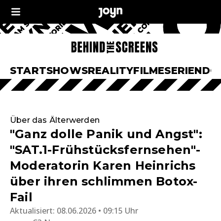
START
SHOWS
REALITY
FILME
SERIEN
DO
Über das Älterwerden
"Ganz dolle Panik und Angst":
"SAT.1-Frühstücksfernsehen"-
Moderatorin Karen Heinrichs
über ihren schlimmen Botox-
Fail
Aktualisiert:
08.06.2026 • 09:15 Uhr