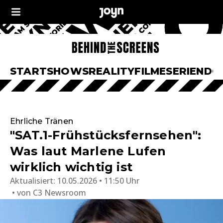
START
SHOWS
REALITY
FILME
SERIEN
DO
Ehrliche Tränen
"SAT.1-Frühstücksfernsehen":
Was laut Marlene Lufen
wirklich wichtig ist
Aktualisiert:
10.05.2026 • 11:50 Uhr
von
C3 Newsroom