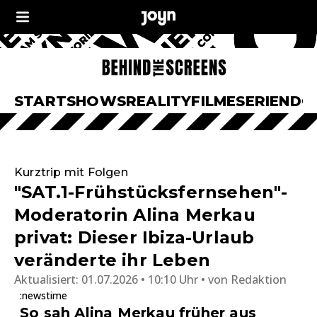
START
SHOWS
REALITY
FILME
SERIEN
DO
Kurztrip mit Folgen
"SAT.1-Frühstücksfernsehen"-
Moderatorin Alina Merkau
privat: Dieser Ibiza-Urlaub
veränderte ihr Leben
Aktualisiert:
01.07.2026 • 10:10 Uhr
von
Redaktion
:newstime
So sah Alina Merkau früher aus