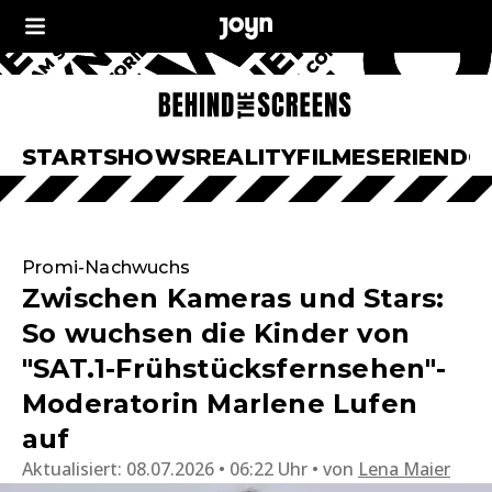
START
SHOWS
REALITY
FILME
SERIEN
DO
Promi-Nachwuchs
Zwischen Kameras und Stars:
So wuchsen die Kinder von
"SAT.1-Frühstücksfernsehen"-
Moderatorin Marlene Lufen
auf
Aktualisiert:
08.07.2026 • 06:22 Uhr
von
Lena Maier