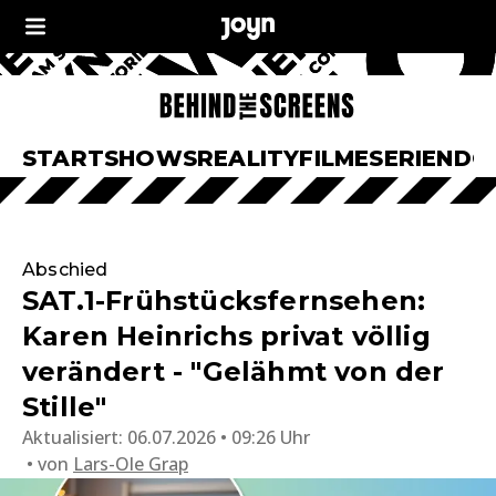
START
SHOWS
REALITY
FILME
SERIEN
DO
Abschied
SAT.1-Frühstücksfernsehen:
Karen Heinrichs privat völlig
verändert - "Gelähmt von der
Stille"
Aktualisiert:
06.07.2026 • 09:26 Uhr
von
Lars-Ole Grap