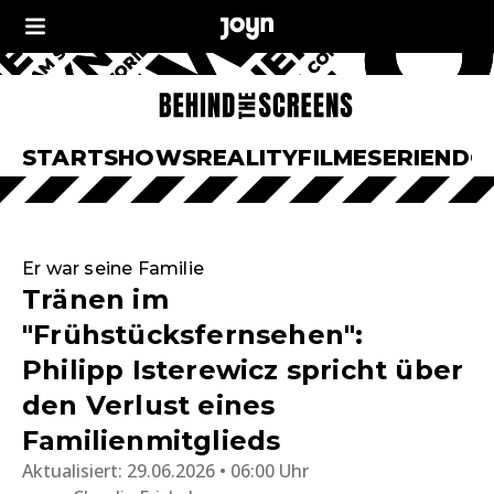
START
SHOWS
REALITY
FILME
SERIEN
DO
Er war seine Familie
Tränen im
"Frühstücksfernsehen":
Philipp Isterewicz spricht über
den Verlust eines
Familienmitglieds
Aktualisiert:
29.06.2026 • 06:00 Uhr