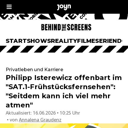
START
SHOWS
REALITY
FILME
SERIEN
DO
Privatleben und Karriere
Philipp Isterewicz offenbart im
"SAT.1-Frühstücksfernsehen":
"Seitdem kann ich viel mehr
atmen"
Aktualisiert:
16.06.2026 • 10:25 Uhr
von
Annalena Graudenz