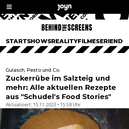
START
SHOWS
REALITY
FILME
SERIEN
DO
Gulasch, Pesto und Co.
Zuckerrübe im Salzteig und
mehr: Alle aktuellen Rezepte
aus "Schudel's Food Stories"
Aktualisiert:
15.11.2023 • 15:58 Uhr