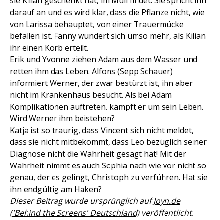
sie Kilian geschenkt hat, im Müll findet. Sie spricht ihn
darauf an und es wird klar, dass die Pflanze nicht, wie
von Larissa behauptet, von einer Trauermücke
befallen ist. Fanny wundert sich umso mehr, als Kilian
ihr einen Korb erteilt.
Erik und Yvonne ziehen Adam aus dem Wasser und
retten ihm das Leben. Alfons (
Sepp Schauer
)
informiert Werner, der zwar bestürzt ist, ihn aber
nicht im Krankenhaus besucht. Als bei Adam
Komplikationen auftreten, kämpft er um sein Leben.
Wird Werner ihm beistehen?
Katja ist so traurig, dass Vincent sich nicht meldet,
dass sie nicht mitbekommt, dass Leo bezüglich seiner
Diagnose nicht die Wahrheit gesagt hat! Mit der
Wahrheit nimmt es auch Sophia nach wie vor nicht so
genau, der es gelingt, Christoph zu verführen. Hat sie
ihn endgültig am Haken?
Dieser Beitrag wurde ursprünglich auf
Joyn.de
('Behind the Screens' Deutschland)
veröffentlicht.