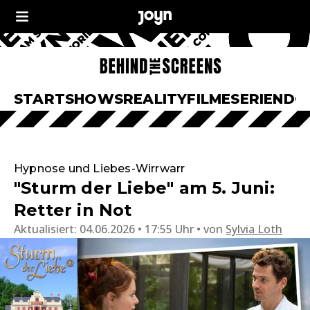
START
SHOWS
REALITY
FILME
SERIEN
DO
Hypnose und Liebes-Wirrwarr
"Sturm der Liebe" am 5. Juni:
Retter in Not
Aktualisiert:
04.06.2026 • 17:55 Uhr
von
Sylvia Loth