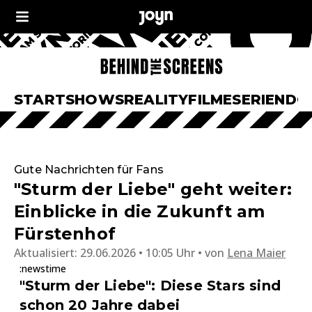
START
SHOWS
REALITY
FILME
SERIEN
DO
Gute Nachrichten für Fans
"Sturm der Liebe" geht weiter:
Einblicke in die Zukunft am
Fürstenhof
Aktualisiert:
29.06.2026 • 10:05 Uhr
von
Lena Maier
:newstime
"Sturm der Liebe": Diese Stars sind
schon 20 Jahre dabei