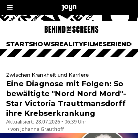
START
SHOWS
REALITY
FILME
SERIEN
DO
Zwischen Krankheit und Karriere
Eine Diagnose mit Folgen: So
bewältigte "Nord Nord Mord"-
Star Victoria Trauttmansdorff
ihre Krebserkrankung
Aktualisiert:
28.07.2026 • 06:39 Uhr
von
Johanna Grauthoff