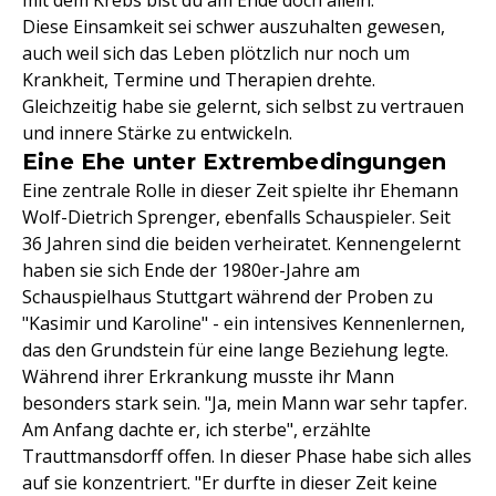
mit dem Krebs bist du am Ende doch allein."
Diese Einsamkeit sei schwer auszuhalten gewesen,
auch weil sich das Leben plötzlich nur noch um
Krankheit, Termine und Therapien drehte.
Gleichzeitig habe sie gelernt, sich selbst zu vertrauen
und innere Stärke zu entwickeln.
Eine Ehe unter Extrembedingungen
Eine zentrale Rolle in dieser Zeit spielte ihr Ehemann
Wolf-Dietrich Sprenger, ebenfalls Schauspieler. Seit
36 Jahren sind die beiden verheiratet. Kennengelernt
haben sie sich Ende der 1980er-Jahre am
Schauspielhaus Stuttgart während der Proben zu
"Kasimir und Karoline" - ein intensives Kennenlernen,
das den Grundstein für eine lange Beziehung legte.
Während ihrer Erkrankung musste ihr Mann
besonders stark sein. "Ja, mein Mann war sehr tapfer.
Am Anfang dachte er, ich sterbe", erzählte
Trauttmansdorff offen. In dieser Phase habe sich alles
auf sie konzentriert. "Er durfte in dieser Zeit keine