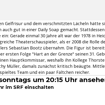
en Gelfrisur und dem verschmitzten Lächeln hätte si
 auch gut in einer Daily Soap gemacht. Stattdessen 
 ein: Gerade einmal 30 Jahre alt war der 1978 in Hei
reiche Theaterschauspieler, als er 2008 die Rolle d
tlers Sebastian Bootz übernahm. Die Figur ist bereits
der ersten Folge "Hart an der Grenze" seinen 31. Ge
einen Hauptkommissar, weshalb ihn Kollege Thorste
chy Müller, damals zunächst kritisch beäugte. Mittle
spieltes Team und ein paar Fältchen reicher.
 sonntags um 20:15 Uhr anseh
r im SRF einschalten