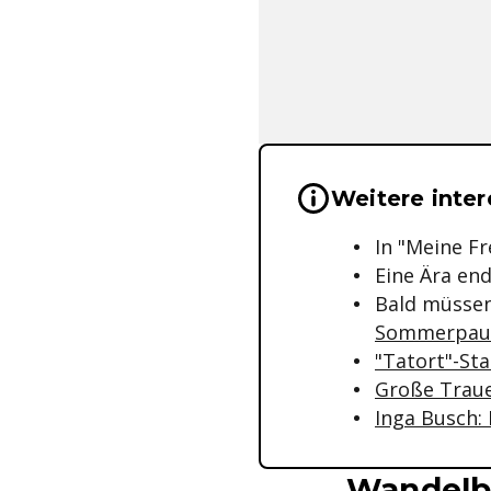
Wichtige Hinwei
Weitere inte
In "Meine F
Eine Ära en
Bald müssen
Sommerpau
"Tatort"-Sta
Große Traue
Inga Busch:
Wandelb