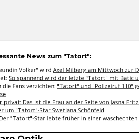
se & Informationen zum Inhalt
ressante News zum "Tatort":
reundin Volker" wird
Axel Milberg am Mittwoch zur 
det:
So spannend wird der letzte "Tatort" mit Batic 
 die Fans verzichten:
"Tatort" und "Polizeiruf 110" g
se
r privat: Das ist die Frau an der Seite von Jasna Frit
r um "Tatort"-Star Swetlana Schönfeld
 Der "Tatort"-Star lebte früher in einer waschechte
are Optik