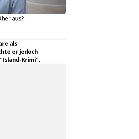
rüher aus?
are als
hte er jedoch
"Island-Krimi".