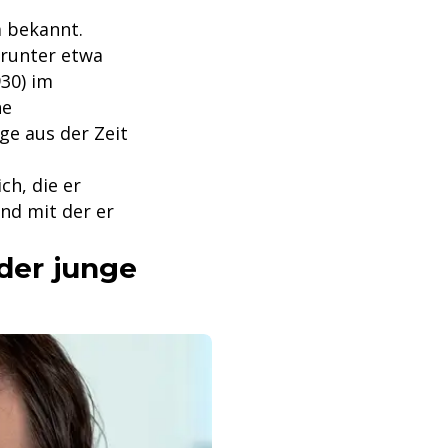
m bekannt.
arunter etwa
30) im
ne
ge aus der Zeit
ch, die er
nd mit der er
 der junge