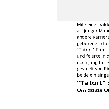
Mit seiner wild
als junger Mann
andere Karriere
geborene erfolg
"
Tatort
"-Ermit
und feierte in 
noch jung für 
gespielt von Ri
beide ein einge
"Tatort"
Um 20:05 Uh