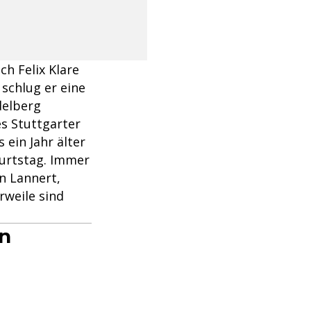
ch Felix Klare
schlug er eine
delberg
es Stuttgarter
 ein Jahr älter
burtstag. Immer
n Lannert,
rweile sind
en