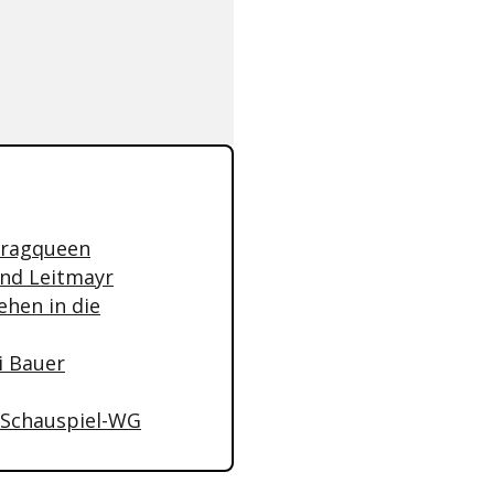
Dragqueen
und Leitmayr
ehen in die
zi Bauer
n Schauspiel-WG