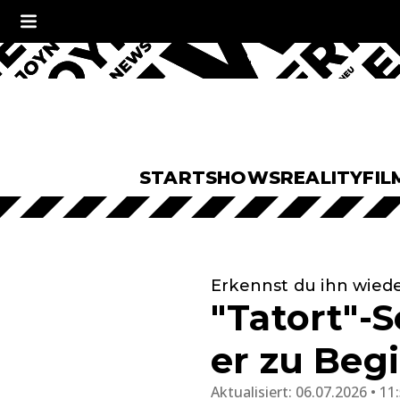
START
SHOWS
REALITY
FIL
Erkennst du ihn wied
"Tatort"-S
er zu Begi
Aktualisiert:
06.07.2026 • 11