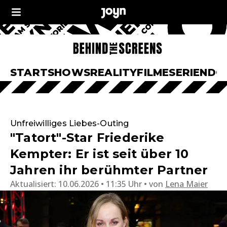
START
SHOWS
REALITY
FILME
SERIEN
DO
Unfreiwilliges Liebes-Outing
"Tatort"-Star Friederike
Kempter: Er ist seit über 10
Jahren ihr berühmter Partner
Aktualisiert:
10.06.2026 • 11:35 Uhr
von
Lena Maier