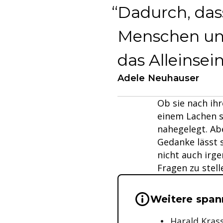
Dadurch, das
Menschen un
das Alleinsein
Adele Neuhauser
Ob sie nach ih
einem Lachen s
nahegelegt. Abe
Gedanke lässt s
nicht auch irgen
Fragen zu stell
Wichtige Hinwei
Weitere span
Harald Krass