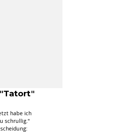
"Tatort"
tzt habe ich
 schrullig."
tscheidung: