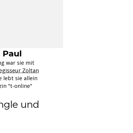
 Paul
ng war sie mit
egisseur Zoltan
lebt sie allein
in "t-online"
ingle und