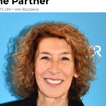
e Partner
:15 Uhr
von
Buzzwoo