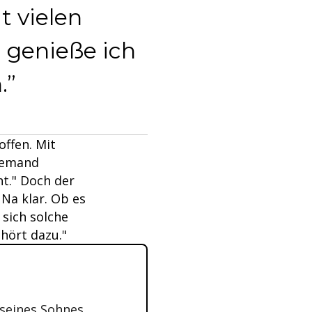
t vielen
genieße ich
.
 offen. Mit
niemand
ht." Doch der
 Na klar. Ob es
 sich solche
ehört dazu."
 seines Sohnes