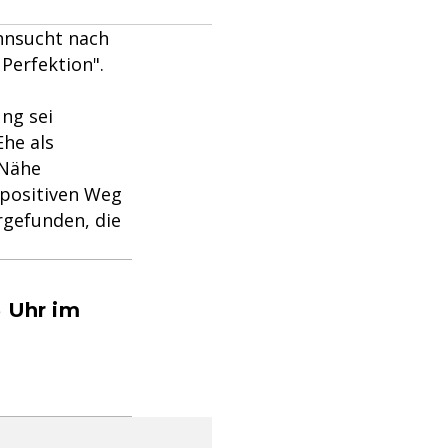
hnsucht nach
Perfektion".
ng sei
Ehe als
 Nähe
 positiven Weg
rgefunden, die
5 Uhr im