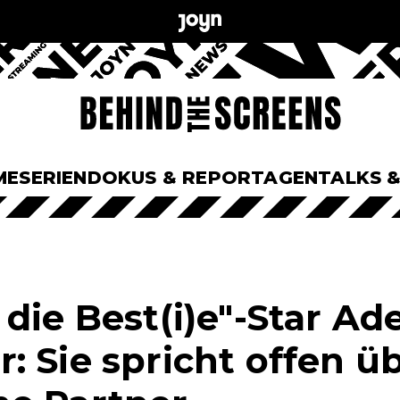
ME
SERIEN
DOKUS & REPORTAGEN
TALKS 
die Best(i)e"-Star Ad
 Sie spricht offen üb