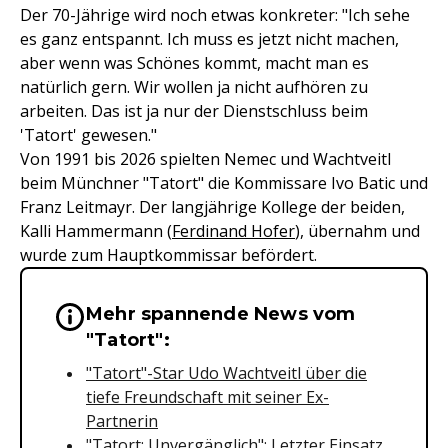
Der 70-Jährige wird noch etwas konkreter: "Ich sehe
es ganz entspannt. Ich muss es jetzt nicht machen,
aber wenn was Schönes kommt, macht man es
natürlich gern. Wir wollen ja nicht aufhören zu
arbeiten. Das ist ja nur der Dienstschluss beim
'Tatort' gewesen."
Von 1991 bis 2026 spielten Nemec und Wachtveitl
beim Münchner "Tatort" die Kommissare Ivo Batic und
Franz Leitmayr. Der langjährige Kollege der beiden,
Kalli Hammermann (
Ferdinand Hofer
), übernahm und
wurde zum Hauptkommissar befördert.
Mehr spannende News vom
Wichtige Hinweise & Informationen 
"Tatort":
"Tatort"-Star Udo Wachtveitl über die
tiefe Freundschaft mit seiner Ex-
Partnerin
"Tatort: Unvergänglich": Letzter Einsatz