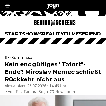
START
SHOWS
REALITY
FILME
SERIEN
DO
Ex-Kommissar
Kein endgültiges "Tatort"-
Ende? Miroslav Nemec schließt
Rückkehr nicht aus
Aktualisiert:
26.07.2026 • 14:46 Uhr
von
Filiz Tamara Boga; C3 Newsroom