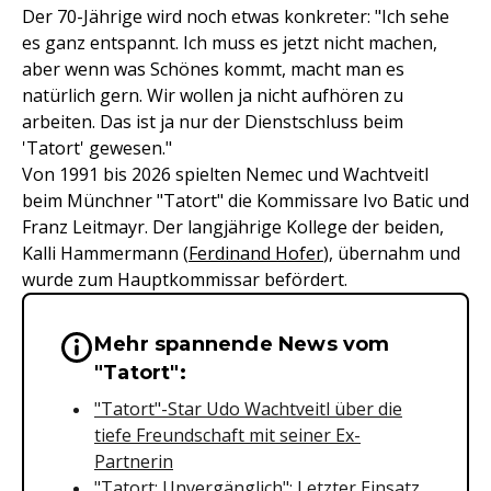
Der 70-Jährige wird noch etwas konkreter: "Ich sehe
es ganz entspannt. Ich muss es jetzt nicht machen,
aber wenn was Schönes kommt, macht man es
natürlich gern. Wir wollen ja nicht aufhören zu
arbeiten. Das ist ja nur der Dienstschluss beim
'Tatort' gewesen."
Von 1991 bis 2026 spielten Nemec und Wachtveitl
beim Münchner "Tatort" die Kommissare Ivo Batic und
Franz Leitmayr. Der langjährige Kollege der beiden,
Kalli Hammermann (
Ferdinand Hofer
), übernahm und
wurde zum Hauptkommissar befördert.
Mehr spannende News vom
Wichtige Hinweise & Informationen 
"Tatort":
"Tatort"-Star Udo Wachtveitl über die
tiefe Freundschaft mit seiner Ex-
Partnerin
"Tatort: Unvergänglich": Letzter Einsatz