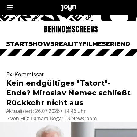
START
SHOWS
REALITY
FILME
SERIEN
DO
Ex-Kommissar
Kein endgültiges "Tatort"-
Ende? Miroslav Nemec schließt
Rückkehr nicht aus
Aktualisiert:
26.07.2026 • 14:46 Uhr
von
Filiz Tamara Boga; C3 Newsroom