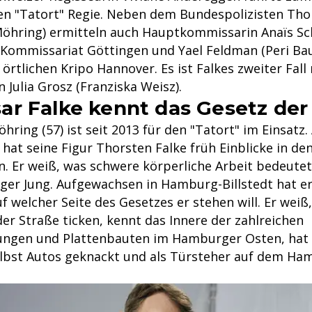
n "Tatort" Regie. Neben dem Bundespolizisten Tho
öhring) ermitteln auch Hauptkommissarin Anaïs Sc
ommissariat Göttingen und Yael Feldman (Peri Bau
 örtlichen Kripo Hannover. Es ist Falkes zweiter Fal
n Julia Grosz (Franziska Weisz).
r Falke kennt das Gesetz der
ring (57) ist seit 2013 für den "Tatort" im Einsatz.
hat seine Figur Thorsten Falke früh Einblicke in de
. Er weiß, was schwere körperliche Arbeit bedeutet 
er Jung. Aufgewachsen in Hamburg-Billstedt hat er
f welcher Seite des Gesetzes er stehen will. Er weiß,
er Straße ticken, kennt das Innere der zahlreichen
ungen und Plattenbauten im Hamburger Osten, hat 
elbst Autos geknackt und als Türsteher auf dem Ha