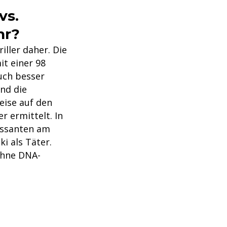
vs.
hr?
ller daher. Die
it einer 98
auch besser
end die
eise auf den
 ermittelt. In
assanten am
i als Täter.
ohne DNA-