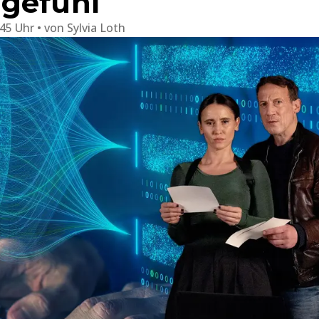
gefühl
:45 Uhr
von
Sylvia Loth