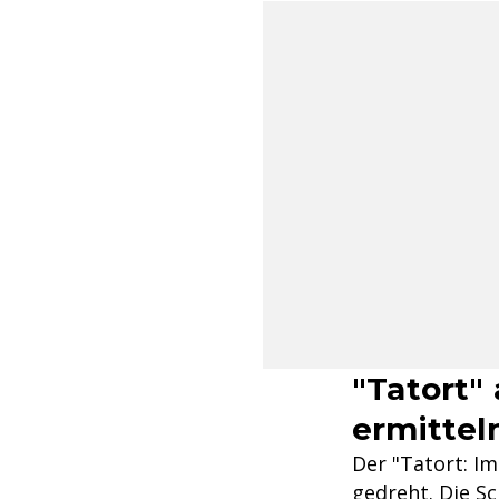
"Tatort"
ermittel
Der "Tatort: I
gedreht. Die S