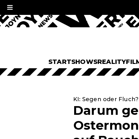
START
SHOWS
REALITY
FIL
KI: Segen oder Fluch?
Darum geh
Ostermonta