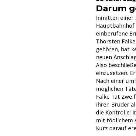
Darum ge
Inmitten einer
Hauptbahnhof i
einberufene Er
Thorsten Falke
gehören, hat k
neuen Anschlag 
Also beschließ
einzusetzen. Er
Nach einer um
möglichen Täte
Falke hat Zwei
ihren Bruder al
die Kontrolle: 
mit tödlichem 
Kurz darauf ere