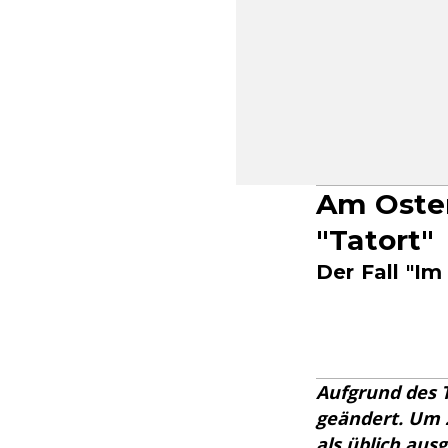
Am Oster
"Tatort"
Der Fall "I
Aufgrund des 
geändert. Um 2
als üblich ausg