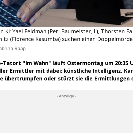
n KI: Yael Feldman (Peri Baumeister, l.), Thorsten F
mitz (Florence Kasumba) suchen einen Doppelmörde
abrina Raap
e-Tatort "Im Wahn" läuft Ostermontag um 20:35 U
ller Ermittler mit dabei: künstliche Intelligenz. Ka
 übertrumpfen oder stürzt sie die Ermittlungen e
- Anzeige -