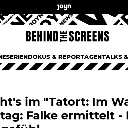
ME
SERIEN
DOKUS & REPORTAGEN
TALKS 
t's im "Tatort: Im 
g: Falke ermittelt - K