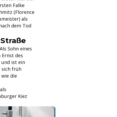
rsten Falke
hmitz (Florence
meister) als
l nach dem Tod
 Straße
 Als Sohn eines
n Ernst des
und ist ein
 sich früh
 wie die
als
mburger Kiez