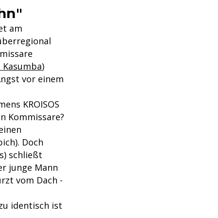
hn"
et am
überregional
mmissare
e Kasumba
)
Angst vor einem
namens KROISOS
enen Kommissare?
einen
ich). Doch
) schließt
der junge Mann
ürzt vom Dach -
zu identisch ist