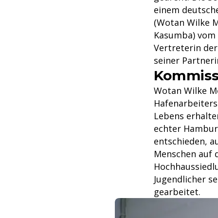
einem deutsche
(Wotan Wilke M
Kasumba) vom K
Vertreterin der
seiner Partneri
Kommissa
Wotan Wilke Möh
Hafenarbeiters 
Lebens erhalten
echter Hamburg
entschieden, au
Menschen auf d
Hochhaussiedl
Jugendlicher s
gearbeitet.