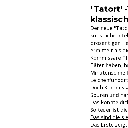
...
"Tatort"
klassisc
Der neue "Tato
künstliche Inte
prozentigen Her
ermittelt als d
Kommissare Tho
Täter haben, h
Minutenschnel
Leichenfundort 
Doch Kommissar
Spuren und ha
Das könnte dich
So teuer ist di
Das sind die s
Das Erste zeig