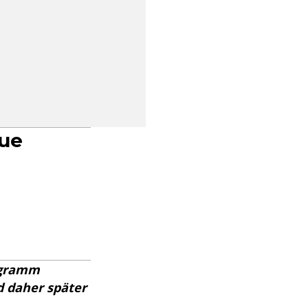
eue
rogramm
d daher später