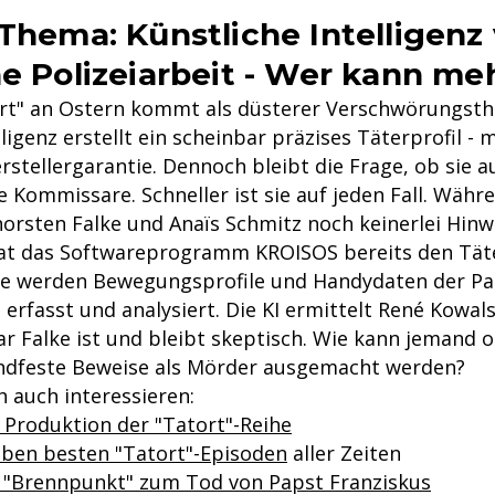
-Thema: Künstliche Intelligenz 
he Polizeiarbeit - Wer kann me
rt" an Ostern kommt als düsterer Verschwörungsthri
lligenz erstellt ein scheinbar präzises Täterprofil - m
stellergarantie. Dennoch bleibt die Frage, ob sie 
ie Kommissare. Schneller ist sie auf jeden Fall. Währ
rsten Falke und Anaïs Schmitz noch keinerlei Hinw
at das Softwareprogramm KROISOS bereits den Täter
le werden Bewegungsprofile und Handydaten der P
erfasst und analysiert. Die KI ermittelt René Kowalsk
 Falke ist und bleibt skeptisch. Wie kann jemand 
ndfeste Beweise als Mörder ausgemacht werden?
 auch interessieren:
e Produktion der "Tatort"-Reihe
ieben besten "Tatort"-Episoden
aller Zeiten
t "Brennpunkt" zum Tod von Papst Franziskus