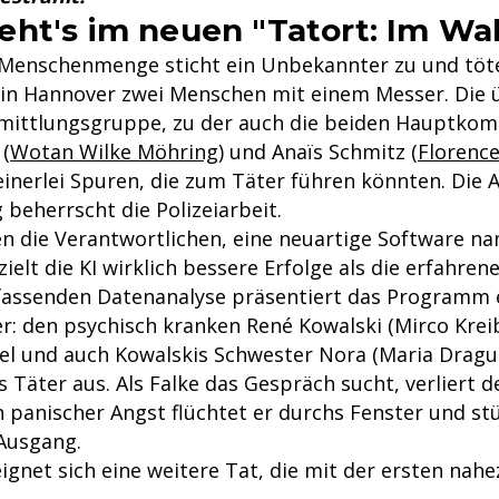
ht's im neuen "Tatort: Im Wa
 Menschenmenge sticht ein Unbekannter zu und töt
n Hannover zwei Menschen mit einem Messer. Die 
mittlungsgruppe, zu der auch die beiden Hauptko
 (
Wotan Wilke Möhring
) und Anaïs Schmitz (
Florenc
einerlei Spuren, die zum Täter führen könnten. Die 
beherrscht die Polizeiarbeit.
en die Verantwortlichen, eine neuartige Software 
zielt die KI wirklich bessere Erfolge als die erfahr
fassenden Datenanalyse präsentiert das Programm 
r: den psychisch kranken René Kowalski (Mirco Kreib
fel und auch Kowalskis Schwester Nora (Maria Dragus
s Täter aus. Als Falke das Gespräch sucht, verliert 
In panischer Angst flüchtet er durchs Fenster und st
Ausgang.
ignet sich eine weitere Tat, die mit der ersten nahe