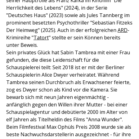
seiner Hauptrolle als Franz Kafka im Kinofilm "Die
Herrlichkeit des Lebens" (2024), in der Serie
"Deutsches Haus" (2023) sowie als Jules Tannberg im
prominent besetzten Psychothriller "Sebastian Fitzeks
Der Heimweg" (2025). Auch in der erfolgreichen
ARD
-
Krimireihe "
Tatort
" stellte er sein Können bereits
unter Beweis.
Sein privates Glück hat Sabin Tambrea mit einer Frau
gefunden, die diese Leidenschaft für die
Schauspielerei teilt: Seit 2018 ist er mit der Berliner
Schauspielerin Alice Dwyer verheiratet. Während
Tambrea seinen Durchbruch als Erwachsener feierte,
zog es Dwyer schon als Kind vor die Kamera. Sie
bewarb sich mit neun Jahren eigenmächtig -
anfänglich gegen den Willen ihrer Mutter - bei einer
Schauspielagentur und debütierte 2000 im Alter von
elf Jahren als Titelheldin des Films "Anna Wunder".
Beim Filmfestival Max Ophüls Preis 2008 wurde sie als
beste Nachwuchsdarstellerin ausgezeichnet - für ihre