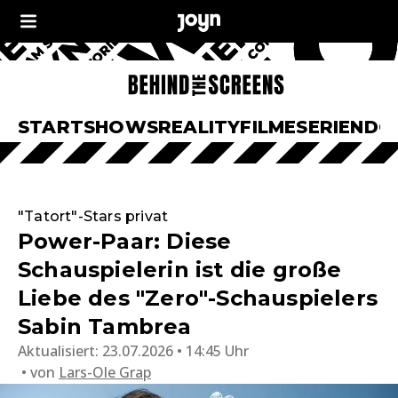
START
SHOWS
REALITY
FILME
SERIEN
DO
"Tatort"-Stars privat
Power-Paar: Diese
Schauspielerin ist die große
Liebe des "Zero"-Schauspielers
Sabin Tambrea
Aktualisiert:
23.07.2026 • 14:45 Uhr
von
Lars-Ole Grap