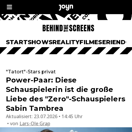
START
SHOWS
REALITY
FILME
SERIEN
DO
"Tatort"-Stars privat
Power-Paar: Diese
Schauspielerin ist die große
Liebe des "Zero"-Schauspielers
Sabin Tambrea
Aktualisiert:
23.07.2026 • 14:45 Uhr
von
Lars-Ole Grap