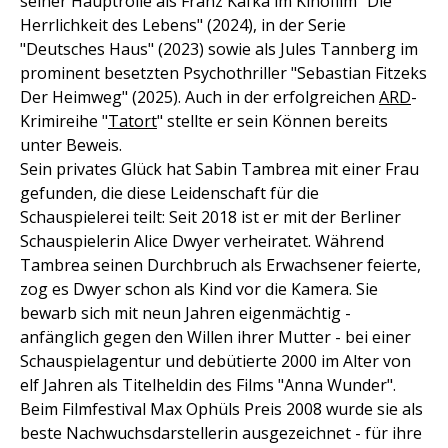
seiner Hauptrolle als Franz Kafka im Kinofilm "Die
Herrlichkeit des Lebens" (2024), in der Serie
"Deutsches Haus" (2023) sowie als Jules Tannberg im
prominent besetzten Psychothriller "Sebastian Fitzeks
Der Heimweg" (2025). Auch in der erfolgreichen
ARD
-
Krimireihe "
Tatort
" stellte er sein Können bereits
unter Beweis.
Sein privates Glück hat Sabin Tambrea mit einer Frau
gefunden, die diese Leidenschaft für die
Schauspielerei teilt: Seit 2018 ist er mit der Berliner
Schauspielerin Alice Dwyer verheiratet. Während
Tambrea seinen Durchbruch als Erwachsener feierte,
zog es Dwyer schon als Kind vor die Kamera. Sie
bewarb sich mit neun Jahren eigenmächtig -
anfänglich gegen den Willen ihrer Mutter - bei einer
Schauspielagentur und debütierte 2000 im Alter von
elf Jahren als Titelheldin des Films "Anna Wunder".
Beim Filmfestival Max Ophüls Preis 2008 wurde sie als
beste Nachwuchsdarstellerin ausgezeichnet - für ihre