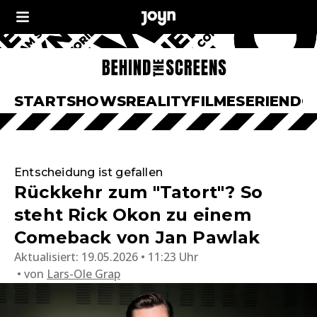
START
SHOWS
REALITY
FILME
SERIEN
DO
Entscheidung ist gefallen
Rückkehr zum "Tatort"? So
steht Rick Okon zu einem
Comeback von Jan Pawlak
Aktualisiert:
19.05.2026 • 11:23 Uhr
von
Lars-Ole Grap