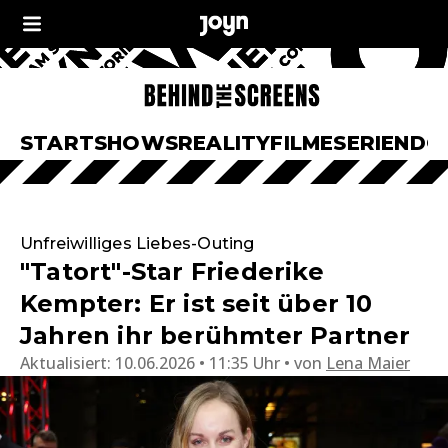
START
SHOWS
REALITY
FILME
SERIEN
DO
Unfreiwilliges Liebes-Outing
"Tatort"-Star Friederike
Kempter: Er ist seit über 10
Jahren ihr berühmter Partner
Aktualisiert:
10.06.2026 • 11:35 Uhr
von
Lena Maier