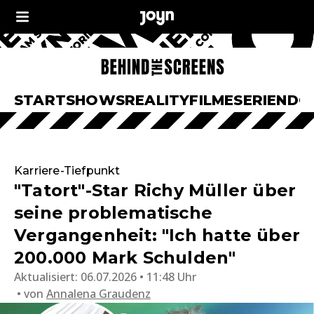
START
SHOWS
REALITY
FILME
SERIEN
DO
Karriere-Tiefpunkt
"Tatort"-Star Richy Müller über
seine problematische
Vergangenheit: "Ich hatte über
200.000 Mark Schulden"
Aktualisiert:
06.07.2026 • 11:48 Uhr
von
Annalena Graudenz