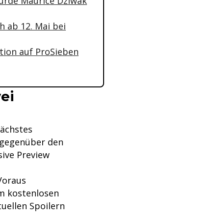
wurde Maurice Dziwak
h ab 12. Mai bei
ition auf ProSieben
ei
Nächstes
u gegenüber den
sive Preview
Voraus
im kostenlosen
tuellen Spoilern