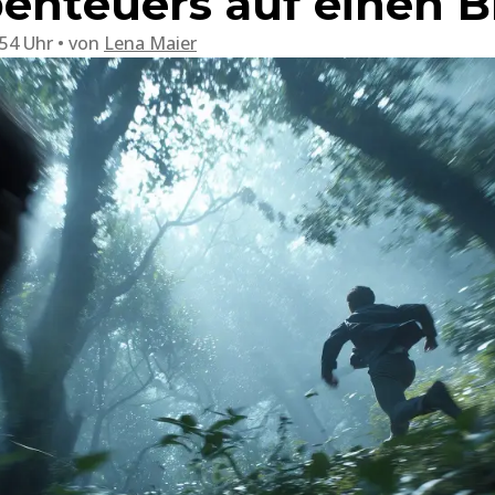
benteuers auf einen B
:54 Uhr
von
Lena Maier