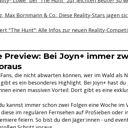
ality-"Löwe" bei "The Hunt" zur leichten Beute? So 
, Max Bornmann & Co.: Diese Reality-Stars jagen sic
ert "The Hunt": Alle Infos zur neuen Reality-Compet
e Preview: Bei Joyn+ immer zw
oraus
y-Fans, die nicht abwarten können, wer im Wald als 
 gibt es ein besonderes Highlight. Bei Joyn+ hast d
nen einen massiven Vorteil: Dort gibt es eine exklu
du kannst immer schon zwei Folgen eine Woche im 
 diese im regulären Fernsehen auf ProSieben oder 
emiere feiern. So bist du den Jäger:innen - und even
großen Schritt voraus.