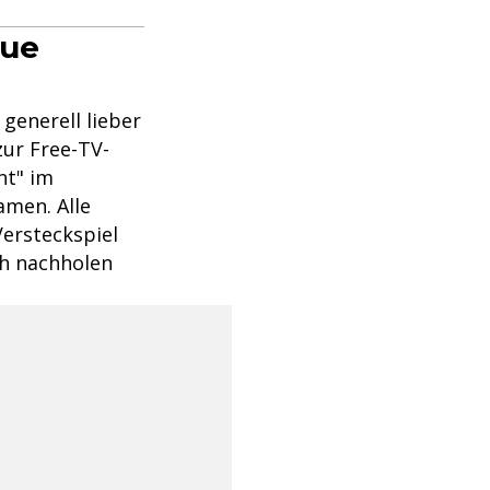
eue
generell lieber
zur Free-TV-
nt" im
amen. Alle
Versteckspiel
h nachholen