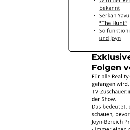
Wird der Re
bekannt
Serkan Yavuz
"The Hunt"
So funktioni
und Joyn
Exklusiv
Folgen v
Für alle Realit
gefangen wird,
TV-Zuschauer:in
der Show.
Das bedeutet, 
schauen, bevor
Joyn-Bereich Pr
- immer einen 