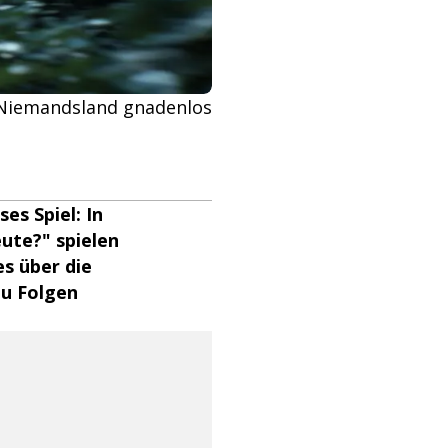
m Niemandsland gnadenlos
es Spiel: In
ute?" spielen
s über die
du Folgen