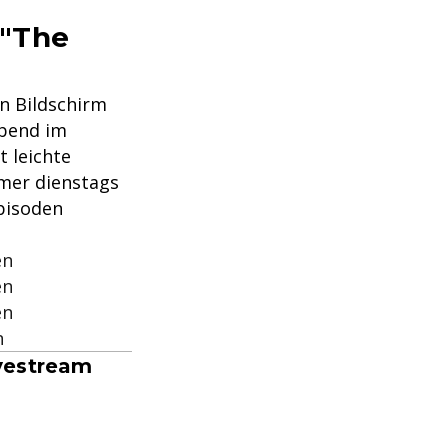
 "The
n Bildschirm
abend im
t leichte
mmer dienstags
pisoden
en
en
en
n
ivestream