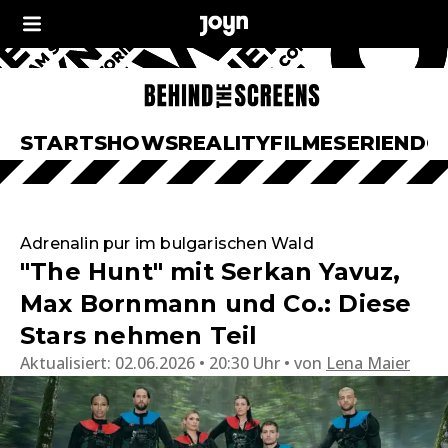
START
SHOWS
REALITY
FILME
SERIEN
DO
Adrenalin pur im bulgarischen Wald
"The Hunt" mit Serkan Yavuz,
Max Bornmann und Co.: Diese
Stars nehmen Teil
Aktualisiert:
02.06.2026 • 20:30 Uhr
von
Lena Maier