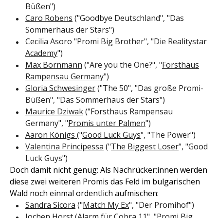
Büßen
")
Caro Robens
("Goodbye Deutschland", "Das
Sommerhaus der Stars")
Cecilia Asoro
"
Promi Big Brother
", "
Die Realitystar
Academy
")
Max Bornmann
("Are you the One?", "
Forsthaus
Rampensau Germany
")
Gloria Schwesinger
("The 50", "Das große Promi-
Büßen", "Das Sommerhaus der Stars")
Maurice Dziwak
("Forsthaus Rampensau
Germany", "
Promis unter Palmen
")
Aaron Königs
("
Good Luck Guys
", "The Power")
Valentina Principessa
("
The Biggest Loser
", "Good
Luck Guys")
Doch damit nicht genug: Als Nachrücker:innen werden
diese zwei weiteren Promis das Feld im bulgarischen
Wald noch einmal ordentlich aufmischen:
Sandra Sicora
("
Match My Ex
", "Der Promihof")
Jochen Horst
(Alarm für Cobra 11", "Promi Big