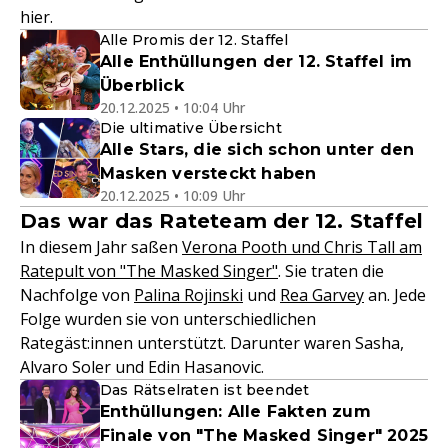
hier.
Alle Promis der 12. Staffel
Alle Enthüllungen der 12. Staffel im
Überblick
20.12.2025 • 10:04 Uhr
Die ultimative Übersicht
Alle Stars, die sich schon unter den
Masken versteckt haben
20.12.2025 • 10:09 Uhr
Das war das Rateteam der 12. Staffel
In diesem Jahr saßen
Verona Pooth und Chris Tall am
Ratepult von "The Masked Singer"
. Sie traten die
Nachfolge von
Palina Rojinski
und
Rea Garvey
an. Jede
Folge wurden sie von unterschiedlichen
Rategäst:innen unterstützt. Darunter waren Sasha,
Alvaro Soler und Edin Hasanovic.
Das Rätselraten ist beendet
Enthüllungen: Alle Fakten zum
Finale von "The Masked Singer" 2025