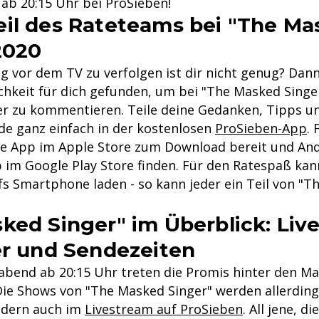
 ab 20:15 Uhr bei ProSieben!
il des Rateteams bei "The Ma
2020
g vor dem TV zu verfolgen ist dir nicht genug? Dann
chkeit für dich gefunden, um bei "The Masked Singe
r zu kommentieren. Teile deine Gedanken, Tipps un
e ganz einfach in der kostenlosen
ProSieben-App
. 
ie App im Apple Store zum Download bereit und An
 im Google Play Store finden. Für den Ratespaß kann
fs Smartphone laden - so kann jeder ein Teil von "
ked Singer" im Überblick: Liv
er und Sendezeiten
abend ab 20:15 Uhr treten die Promis hinter den M
Die Shows von "The Masked Singer" werden allerding
ndern auch im
Livestream auf ProSieben
. All jene, d