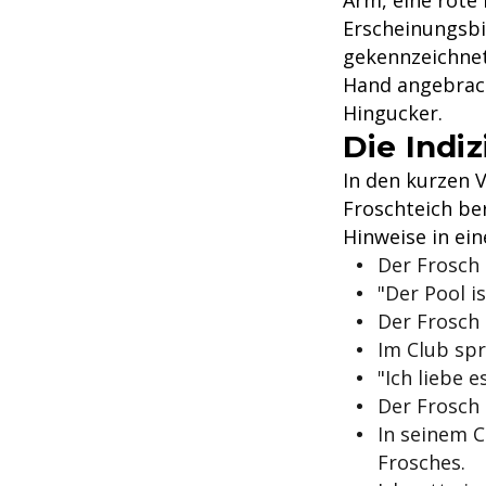
Arm, eine rote
Erscheinungsbi
gekennzeichnet
Hand angebrach
Hingucker.
Die Indi
In den kurzen 
Froschteich be
Hinweise in ein
Der Frosch 
"Der Pool is
Der Frosch 
Im Club spr
"Ich liebe e
Der Frosch
In seinem C
Frosches.