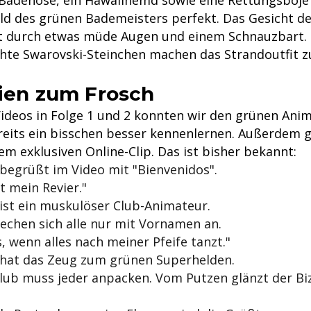
 Badehose, ein Hawaiihemd sowie eine Rettungsboj
ld des grünen Bademeisters perfekt. Das Gesicht de
 durch etwas müde Augen und einem Schnauzbart. 
te Swarovski-Steinchen machen das Strandoutfit zu
zien zum Frosch
Videos in Folge 1 und 2 konnten wir den grünen An
reits ein bisschen besser kennenlernen. Außerdem g
em exklusiven Online-Clip. Das ist bisher bekannt:
begrüßt im Video mit "Bienvenidos".
t mein Revier."
ist ein muskulöser Club-Animateur.
echen sich alle nur mit Vornamen an.
s, wenn alles nach meiner Pfeife tanzt."
 hat das Zeug zum grünen Superhelden.
lub muss jeder anpacken. Vom Putzen glänzt der Bi