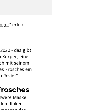
nger
" erlebt
2020 - das gibt
 Körper, einer
ch mit seinem
es Frosches ein
n Revier"
Frosches
chwere Maske
 dem linken