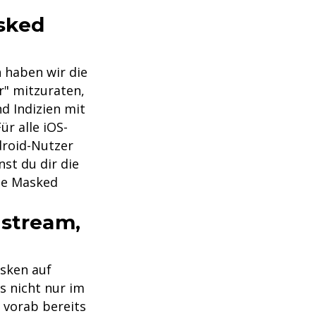
sked
 haben wir die
r" mitzuraten,
d Indizien mit
Für alle iOS-
droid-Nutzer
st du dir die
The Masked
estream,
asken auf
s nicht nur im
ie vorab bereits