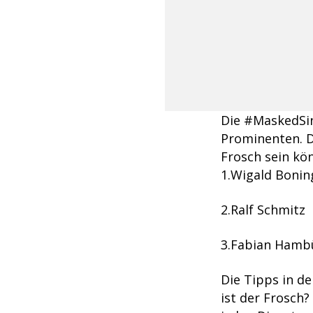
Die #MaskedSin
Prominenten. D
Frosch sein kö
Wigald Bonin
Ralf Schmitz
Fabian Hamb
Die Tipps in d
ist der Frosch