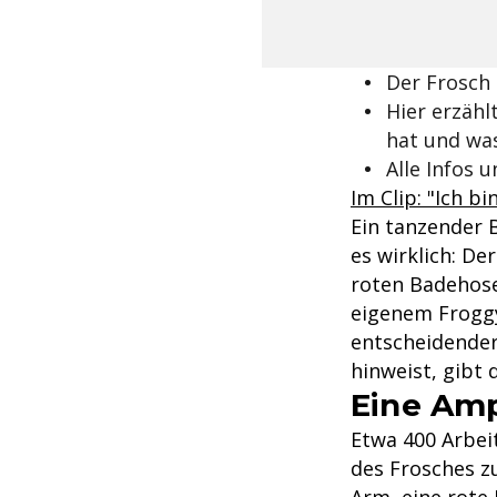
Der Frosch 
Hier erzählt
hat und was
Alle Infos 
Im Clip: "Ich b
Ein tanzender 
es wirklich: D
roten Badehos
eigenem Froggy
entscheidender 
hinweist, gibt 
Eine Amp
Etwa 400 Arbei
des Frosches z