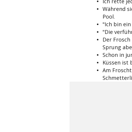
Ich rette j
Während sic
Pool.
"Ich bin ei
"Die verfüh
Der Frosch 
Sprung abe
Schon in ju
Küssen ist 
Am Froschte
Schmetterl