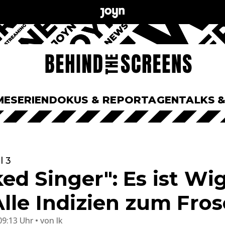
ME
SERIEN
DOKUS & REPORTAGEN
TALKS 
l 3
ed Singer": Es ist Wi
lle Indizien zum Fros
09:13 Uhr
von
lk