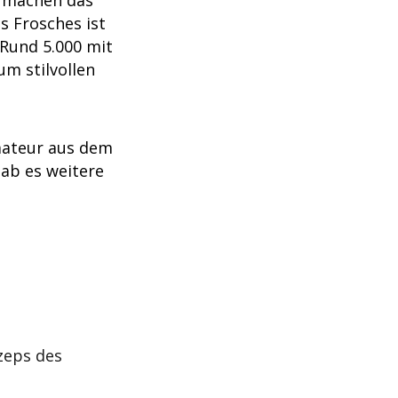
e machen das
s Frosches ist
Rund 5.000 mit
m stilvollen
imateur aus dem
ab es weitere
zeps des