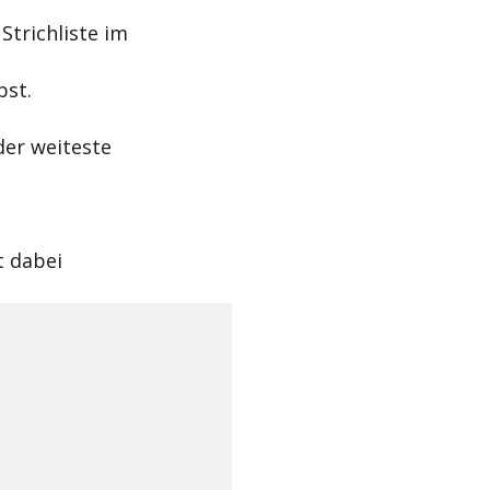
Strichliste im
bst.
der weiteste
t dabei