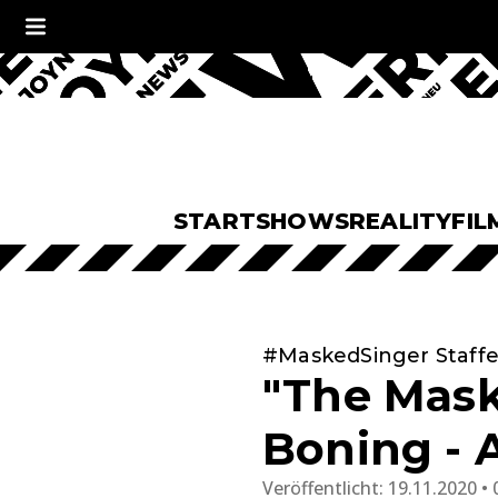
START
SHOWS
REALITY
FIL
#MaskedSinger Staffe
"The Mask
Boning - A
Veröffentlicht:
19.11.2020 • 