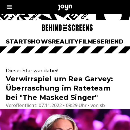
START
SHOWS
REALITY
FILME
SERIEN
DO
Dieser Star war dabei!
Verwirrspiel um Rea Garvey:
Überraschung im Rateteam
bei "The Masked Singer"
Veröffentlicht:
07.11.2022 • 09:29 Uhr
von
sb