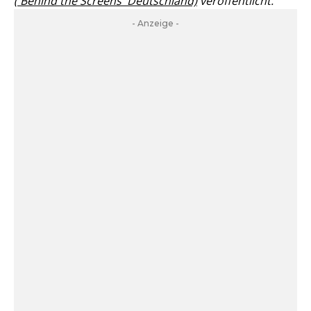
('Behind the Screens' Deutschland)
veröffentlicht.
- Anzeige -