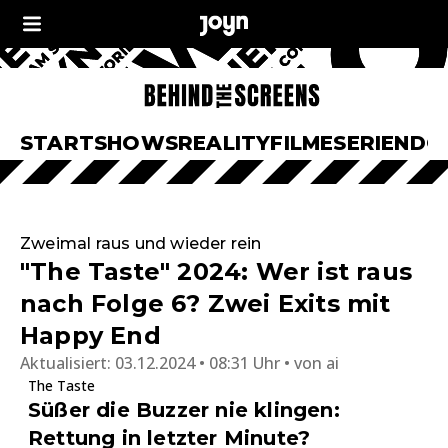
START
SHOWS
REALITY
FILME
SERIEN
DO
Zweimal raus und wieder rein
"The Taste" 2024: Wer ist raus
nach Folge 6? Zwei Exits mit
Happy End
Aktualisiert:
03.12.2024 • 08:31 Uhr
von
ai
The Taste
Süßer die Buzzer nie klingen:
Rettung in letzter Minute?