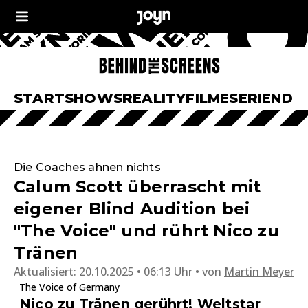
START
SHOWS
REALITY
FILME
SERIEN
DO
Die Coaches ahnen nichts
Calum Scott überrascht mit
eigener Blind Audition bei
"The Voice" und rührt Nico zu
Tränen
Aktualisiert:
20.10.2025 • 06:13 Uhr
von
Martin Meyer
The Voice of Germany
Nico zu Tränen gerührt! Weltstar