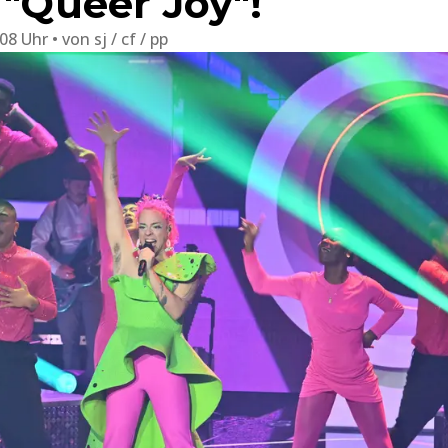
 "Queer Joy"!
:08 Uhr
von
sj / cf / pp