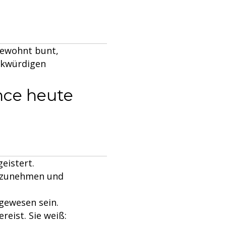
 Gewohnt bunt,
enkwürdigen
nce heute
eistert.
anzunehmen und
gewesen sein.
reist. Sie weiß: