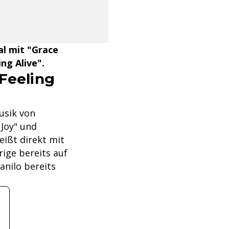
al mit "Grace
ng Alive".
"Feeling
usik von
 Joy" und
eißt direkt mit
ige bereits auf
anilo bereits