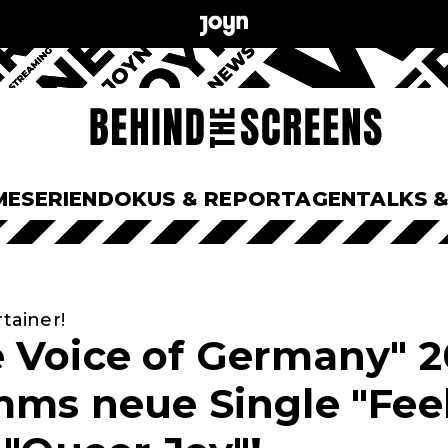
ME
SERIEN
DOKUS & REPORTAGEN
TALKS 
rtainer!
 Voice of Germany" 2
mms neue Single "Feel