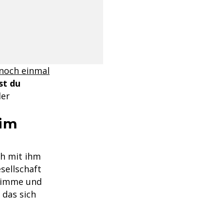
 noch einmal
st du
er
 im
ch mit ihm
sellschaft
Stimme und
 das sich