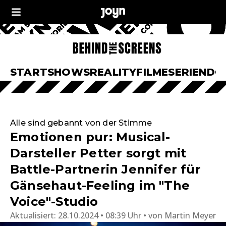
START
SHOWS
REALITY
FILME
SERIEN
DO
Alle sind gebannt von der Stimme
Emotionen pur: Musical-
Darsteller Petter sorgt mit
Battle-Partnerin Jennifer für
Gänsehaut-Feeling im "The
Voice"-Studio
Aktualisiert:
28.10.2024 • 08:39 Uhr
von
Martin Meyer