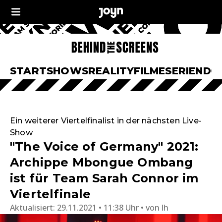
START
SHOWS
REALITY
FILME
SERIEN
DO
Ein weiterer Viertelfinalist in der nächsten Live-
Show
"The Voice of Germany" 2021:
Archippe Mbongue Ombang
ist für Team Sarah Connor im
Viertelfinale
Aktualisiert:
29.11.2021 • 11:38 Uhr
von
lh