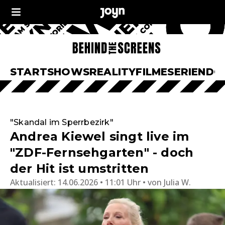
START
SHOWS
REALITY
FILME
SERIEN
DO
"Skandal im Sperrbezirk"
Andrea Kiewel singt live im
"ZDF-Fernsehgarten" - doch
der Hit ist umstritten
Aktualisiert:
14.06.2026 • 11:01 Uhr
von
Julia W.