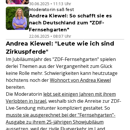
30.06.2025 • 11:13 Uhr
Moderatorin saß fest
Andrea Kiewel: So schafft sie es
nach Deutschland zum "ZDF-
Fernsehgarten"
22.06.2025 • 08:07 Uhr
Andrea Kiewel: "Leute wie ich sind
Zirkuspferde"
Im Jubiläumsjahr des "ZDF-Fernsehgarten" spielen
derlei Themen aus der Vergangenheit zum Glück
keine Rolle mehr. Schwierigkeiten kann heutzutage
höchstens noch der
Wohnort von Andrea Kiewel
bereiten.
Die Moderatorin
lebt seit einigen Jahren mit ihrem
Verlobten in Israel
, weshalb sich die Anreise zur ZDF-
Live-Sendung mitunter kompliziert gestaltet. So
musste sie ausgerechnet bei der "Fernsehgarten"-
Ausgabe zu ihrem 25-jährigen Showjubiläum
aussetzen
, weil der zivile Flugverkehr im Land