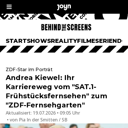
START
SHOWS
REALITY
FILME
SERIEN
DO
ZDF-Star im Porträt
Andrea Kiewel: Ihr
Karriereweg vom "SAT.1-
Frühstücksfernsehen" zum
"ZDF-Fernsehgarten"
Aktualisiert:
19.07.2026 • 09:05 Uhr
von
Pia In der Smitten / SB