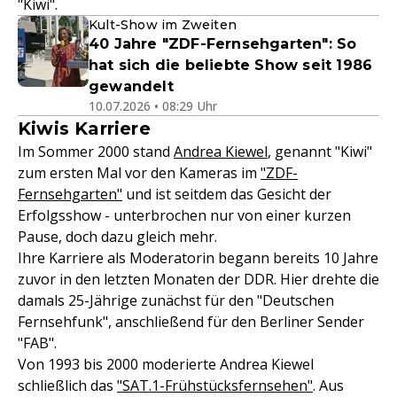
"Kiwi".
Kult-Show im Zweiten
40 Jahre "ZDF-Fernsehgarten": So
hat sich die beliebte Show seit 1986
gewandelt
10.07.2026 • 08:29 Uhr
Kiwis Karriere
Im Sommer 2000 stand
Andrea Kiewel
, genannt "Kiwi"
zum ersten Mal vor den Kameras im
"ZDF-
Fernsehgarten"
und ist seitdem das Gesicht der
Erfolgsshow - unterbrochen nur von einer kurzen
Pause, doch dazu gleich mehr.
Ihre Karriere als Moderatorin begann bereits 10 Jahre
zuvor in den letzten Monaten der DDR. Hier drehte die
damals 25-Jährige zunächst für den "Deutschen
Fernsehfunk", anschließend für den Berliner Sender
"FAB".
Von 1993 bis 2000 moderierte Andrea Kiewel
schließlich das
"SAT.1-Frühstücksfernsehen"
. Aus