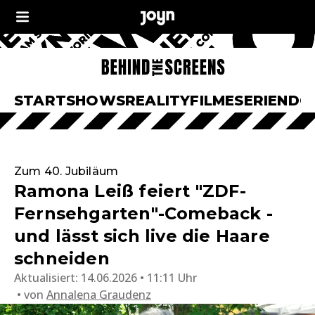
START
SHOWS
REALITY
FILME
SERIEN
DO
Zum 40. Jubiläum
Ramona Leiß feiert "ZDF-
Fernsehgarten"-Comeback -
und lässt sich live die Haare
schneiden
Aktualisiert:
14.06.2026 • 11:11 Uhr
von
Annalena Graudenz