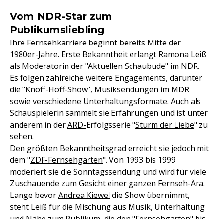
Vom NDR-Star zum
Publikumsliebling
Ihre Fernsehkarriere beginnt bereits Mitte der
1980er-Jahre. Erste Bekanntheit erlangt Ramona Leiß
als Moderatorin der "Aktuellen Schaubude" im NDR.
Es folgen zahlreiche weitere Engagements, darunter
die "Knoff-Hoff-Show", Musiksendungen im MDR
sowie verschiedene Unterhaltungsformate. Auch als
Schauspielerin sammelt sie Erfahrungen und ist unter
anderem in der
ARD-
Erfolgsserie "
Sturm der Liebe
" zu
sehen.
Den größten Bekanntheitsgrad erreicht sie jedoch mit
dem "
ZDF-
Fernsehgarten
". Von 1993 bis 1999
moderiert sie die Sonntagssendung und wird für viele
Zuschauende zum Gesicht einer ganzen Fernseh-Ära.
Lange bevor
Andrea Kiewel
die Show übernimmt,
steht Leiß für die Mischung aus Musik, Unterhaltung
und Nähe zum Publikum, die den "Fernsehgarten" bis