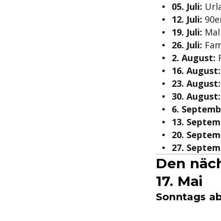
05. Juli:
Urla
12. Juli:
90er
19. Juli:
Mal
26. Juli:
Fami
2. August:
R
16. August:
23. August:
30. August:
6. Septemb
13. Septem
20. Septem
27. Septem
Den näch
17. Mai
Sonntags ab