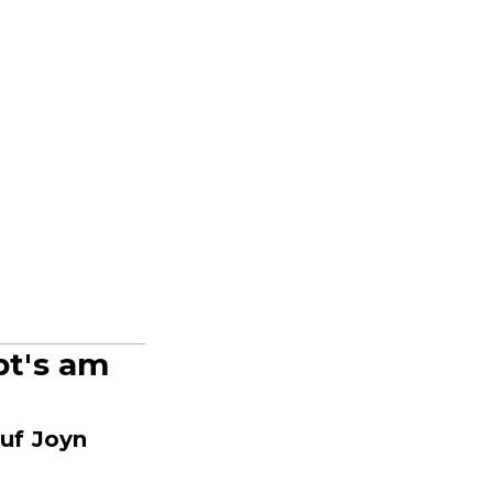
bt's am
uf Joyn