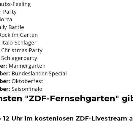
ubs-Feeling
 Party
lorca
ly Battle
ock im Garten
Italo-Schlager
Christmas Party
Schlagerparty
er:
Männergarten
ber:
Bundesländer-Special
ber:
Oktoberfest
ber:
Saisonfinale
sten "ZDF-Fernsehgarten" gi
 12 Uhr im kostenlosen ZDF-Livestream a