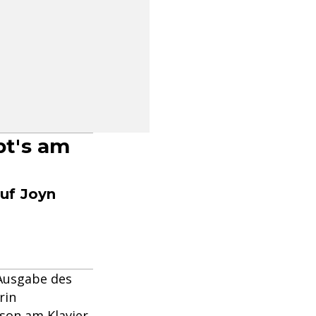
bt's am
uf Joyn
 Ausgabe des
rin
nson am Klavier