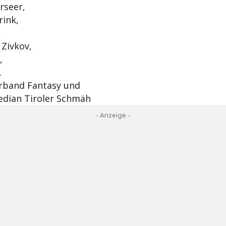
rseer,
rink,
,
Zivkov,
,
,
erband Fantasy und
dian Tiroler Schmäh
- Anzeige -