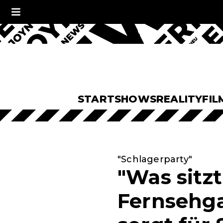
START
SHOWS
REALITY
FIL
"Schlagerparty"
"Was sitzt
Fernsehga