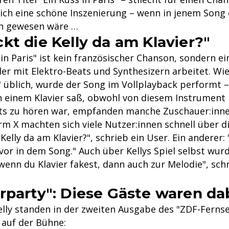
tlich eine schöne Inszenierung – wenn in jenem Song
en gewesen wäre …
kt die Kelly da am Klavier?"
in Paris" ist kein französischer Chanson, sondern ei
er mit Elektro-Beats und Synthesizern arbeitet. Wie
" üblich, wurde der Song im Vollplayback performt –
n einem Klavier saß, obwohl von diesem Instrument 
s zu hören war, empfanden manche Zuschauer:innen
rm X machten sich viele Nutzer:innen schnell über di
Kelly da am Klavier?", schrieb ein User. Ein anderer
vor in dem Song." Auch über Kellys Spiel selbst wur
wenn du Klavier fakest, dann auch zur Melodie", schr
rparty": Diese Gäste waren da
lly standen in der zweiten Ausgabe des "ZDF-Ferns
auf der Bühne: