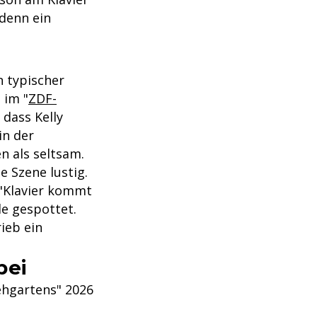
 denn ein
n typischer
 im "
ZDF-
 dass Kelly
in der
 als seltsam.
e Szene lustig.
: "Klavier kommt
de gespottet.
ieb ein
bei
ehgartens" 2026