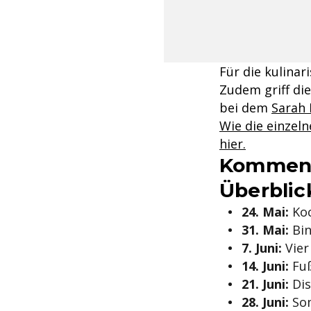
Für die kulina
Zudem griff die
bei dem
Sarah 
Wie die einzel
hier.
Kommend
Überblic
24. Mai:
Koc
31. Mai:
Bin
7. Juni:
Vier
14. Juni:
Fuß
21. Juni:
Dis
28. Juni:
So