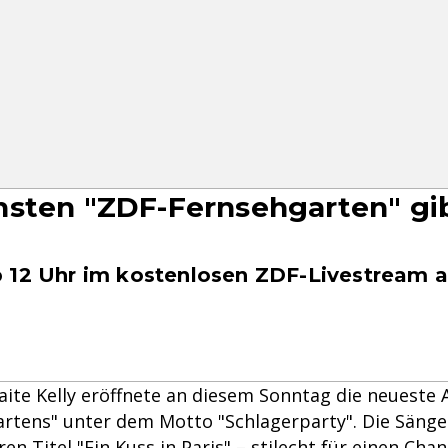
sten "ZDF-Fernsehgarten" gi
 12 Uhr im kostenlosen ZDF-Livestream a
aite Kelly eröffnete an diesem Sonntag die neueste
rtens" unter dem Motto "Schlagerparty". Die Sänge
ren Titel "Ein Kuss in Paris" – stilecht für einen Cha