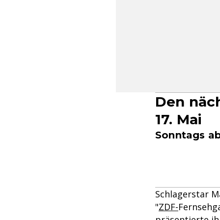
Den näch
17. Mai
Sonntags ab
Schlagerstar M
"
ZDF-
Fernsehga
präsentierte ih