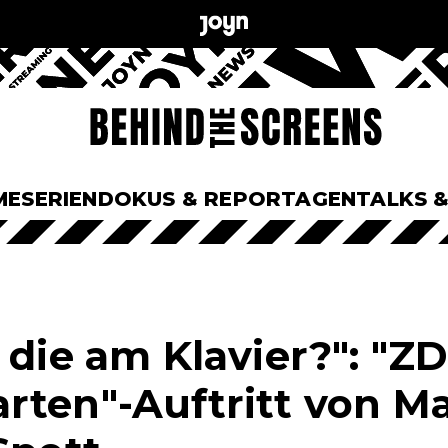
ME
SERIEN
DOKUS & REPORTAGEN
TALKS 
 die am Klavier?": "ZD
rten"-Auftritt von Ma