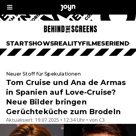
START
SHOWS
REALITY
FILME
SERIEN
DO
Neuer Stoff für Spekulationen
Tom Cruise und Ana de Armas
in Spanien auf Love-Cruise?
Neue Bilder bringen
Gerüchteküche zum Brodeln
Aktualisiert:
19.07.2025 • 12:34 Uhr
von
C3