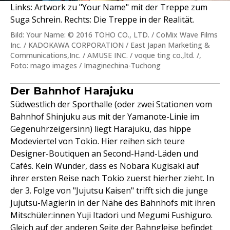
Links: Artwork zu "Your Name" mit der Treppe zum
Suga Schrein. Rechts: Die Treppe in der Realität.
Bild: Your Name: © 2016 TOHO CO., LTD. / CoMix Wave Films
Inc. / KADOKAWA CORPORATION / East Japan Marketing &
Communications,Inc. / AMUSE INC. / voque ting co.,ltd. /,
Foto: mago images / Imaginechina-Tuchong
Der Bahnhof Harajuku
Südwestlich der Sporthalle (oder zwei Stationen vom
Bahnhof Shinjuku aus mit der Yamanote-Linie im
Gegenuhrzeigersinn) liegt Harajuku, das hippe
Modeviertel von Tokio. Hier reihen sich teure
Designer-Boutiquen an Second-Hand-Läden und
Cafés. Kein Wunder, dass es Nobara Kugisaki auf
ihrer ersten Reise nach Tokio zuerst hierher zieht. In
der 3. Folge von "Jujutsu Kaisen" trifft sich die junge
Jujutsu-Magierin in der Nähe des Bahnhofs mit ihren
Mitschüler:innen Yuji Itadori und Megumi Fushiguro.
Gleich auf der anderen Seite der Bahngleise befindet