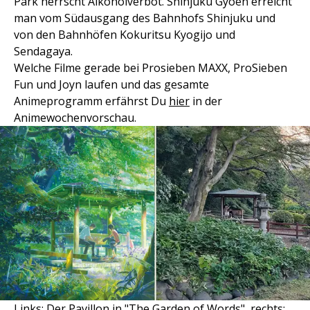
Park herrscht Alkoholverbot. Shinjuku Gyoen erreicht
man vom Südausgang des Bahnhofs Shinjuku und
von den Bahnhöfen Kokuritsu Kyogijo und
Sendagaya.
Welche Filme gerade bei Prosieben MAXX, ProSieben
Fun und Joyn laufen und das gesamte
Animeprogramm erfährst Du
hier
in der
Animewochenvorschau.
Links: Der Pavillon in "The Garden of Words", rechts: