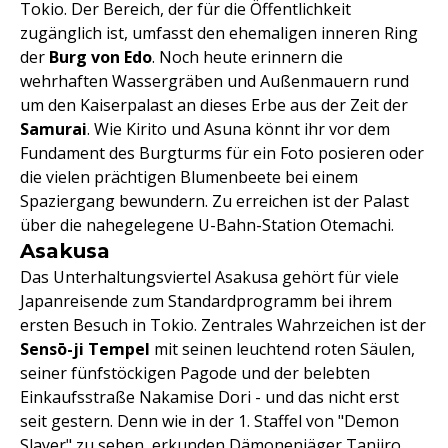
Tokio. Der Bereich, der für die Öffentlichkeit
zugänglich ist, umfasst den ehemaligen inneren Ring
der
Burg von Edo
. Noch heute erinnern die
wehrhaften Wassergräben und Außenmauern rund
um den Kaiserpalast an dieses Erbe aus der Zeit der
Samurai
. Wie Kirito und Asuna könnt ihr vor dem
Fundament des Burgturms für ein Foto posieren oder
die vielen prächtigen Blumenbeete bei einem
Spaziergang bewundern. Zu erreichen ist der Palast
über die nahegelegene U-Bahn-Station Otemachi.
Asakusa
Das Unterhaltungsviertel Asakusa gehört für viele
Japanreisende zum Standardprogramm bei ihrem
ersten Besuch in Tokio. Zentrales Wahrzeichen ist der
Sensō-ji Tempel
mit seinen leuchtend roten Säulen,
seiner fünfstöckigen Pagode und der belebten
Einkaufsstraße Nakamise Dori - und das nicht erst
seit gestern. Denn wie in der 1. Staffel von "Demon
Slayer" zu sehen, erkunden Dämonenjäger Tanjiro