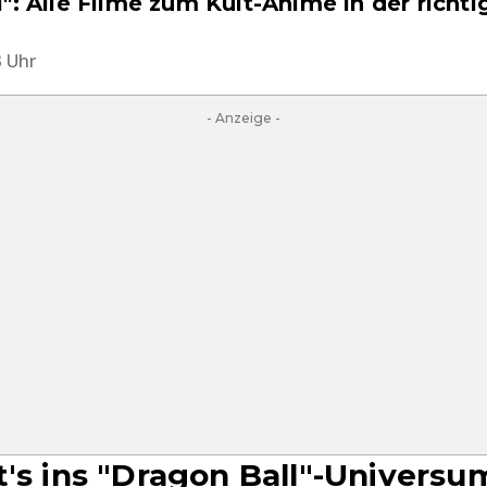
": Alle Filme zum Kult-Anime in der richti
3 Uhr
- Anzeige -
t's ins "Dragon Ball"-Universu