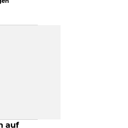
gen
m auf