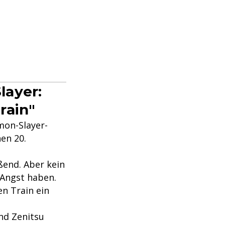
layer:
rain"
mon-Slayer-
en 20.
end. Aber kein
 Angst haben.
n Train ein
nd Zenitsu