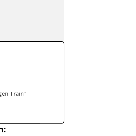
gen Train"
n: