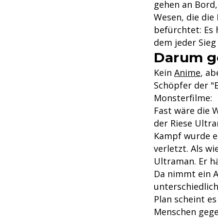
gehen an Bord,
Wesen, die die 
befürchtet: Es
dem jeder Sieg 
Darum ge
Kein
Anime
, ab
Schöpfer der "
Monsterfilme:
Fast wäre die 
der Riese Ultr
Kampf wurde ei
verletzt. Als w
Ultraman. Er hä
Da nimmt ein A
unterschiedlic
Plan scheint es
Menschen gege