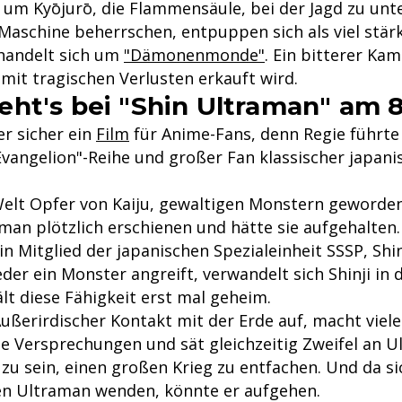
 um Kyōjurō, die Flammensäule, bei der Jagd zu unte
Maschine beherrschen, entpuppen sich als viel stärk
 handelt sich um
"Dämonenmonde"
. Ein bitterer Ka
mit tragischen Verlusten erkauft wird.
ht's bei "Shin Ultraman" am 8
er sicher ein
Film
für Anime-Fans, denn Regie führte
Evangelion"-Reihe und großer Fan klassischer japani
Welt Opfer von Kaiju, gewaltigen Monstern geworden
aman plötzlich erschienen und hätte sie aufgehalten
n Mitglied der japanischen Spezialeinheit SSSP, Shi
ieder ein Monster angreift, verwandelt sich Shinji in
lt diese Fähigkeit erst mal geheim.
ußerirdischer Kontakt mit der Erde auf, macht viel
he Versprechungen und sät gleichzeitig Zweifel an U
 zu sein, einen großen Krieg zu entfachen. Und da si
n Ultraman wenden, könnte er aufgehen.