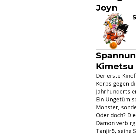
Joyn
S
Spannung
Kimetsu 
Der erste Kino
Korps gegen di
Jahrhunderts er
Ein Ungetüm sc
Monster, sonde
Oder doch? Die
Dämon verbirg
Tanjirō, seine