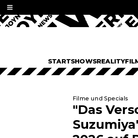
START
SHOWS
REALITY
FIL
Filme und Specials
"Das Vers
Suzumiya"