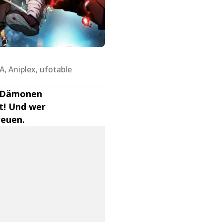
, Aniplex, ufotable
t, Dämonen
rt! Und wer
reuen.