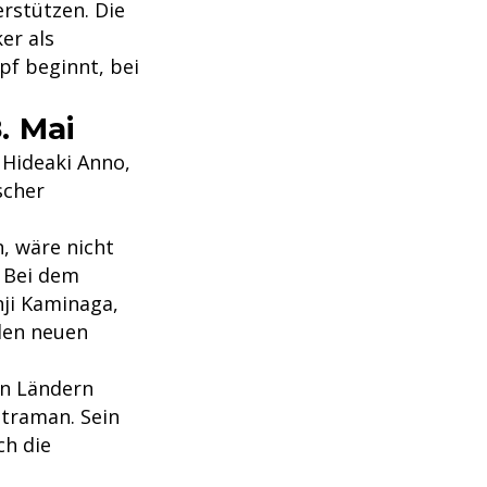
rstützen. Die
er als
mpf beginnt, bei
. Mai
 Hideaki Anno,
scher
, wäre nicht
. Bei dem
nji Kaminaga,
 den neuen
en Ländern
ltraman. Sein
ch die