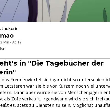
othekerin
omao
2 Min • Ab 12
ilen
ht's in "Die Tagebücher der
rin"
 das Freudenviertel sind gar nicht so unterschiedlich
m Letzteren war sie bis vor Kurzem noch viel unter
iefern. Dann aber wurde sie von Menschenjägern en
t als Zofe verkauft. Irgendwann wird sie sich freik
eißt es, stets zu Diensten zu sein. Möglichst unauffäll