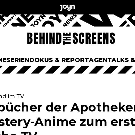
ME
SERIEN
DOKUS & REPORTAGEN
TALKS 
nd im TV
bücher der Apotheker
stery-Anime zum ers