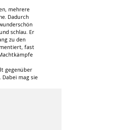
ben, mehrere
he. Dadurch
r wunderschön
und schlau. Er
gang zu den
mentiert, fast
d Machtkämpfe
alt gegenüber
t. Dabei mag sie