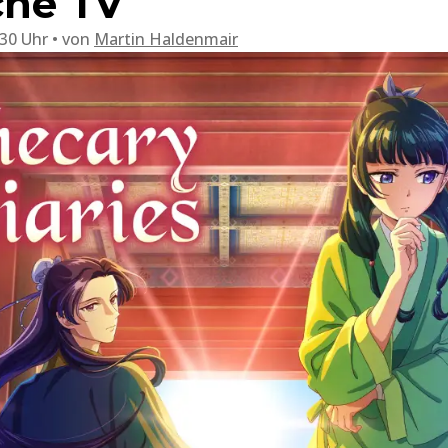
che TV
:30 Uhr
von
Martin Haldenmair