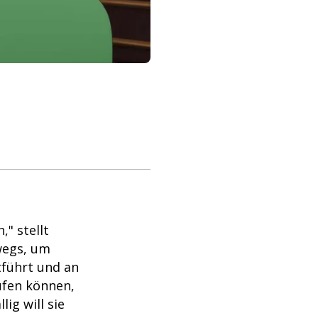
," stellt
wegs, um
tführt und an
aufen können,
ig will sie