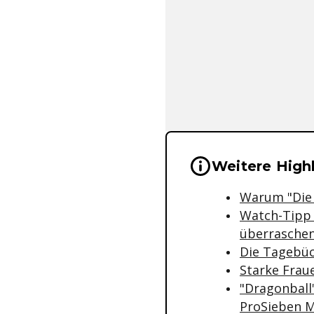
Wichtige Hinwei
Weitere High
Warum "Die 
Watch-Tipp 
überraschen
Die Tagebüc
Starke Frau
"Dragonball"
ProSieben 