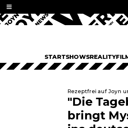
START
SHOWS
REALITY
FIL
Rezeptfrei auf Joyn u
"Die Tage
bringt My