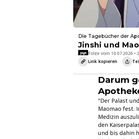
Die Tagebücher der Ap
Jinshi und Ma
Folge vom 10.07.2026 • 2
Link kopieren
Te
Darum ge
Apotheke
"Der Palast und
Maomao fest. I
Medizin auszul
den Kaiserpalas
und bis dahin h