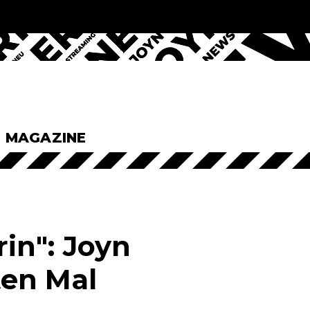
& MAGAZINE
in": Joyn
ten Mal