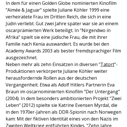
In dem für einen Golden Globe nominierten Kinofilm
"Aimée & Jaguar" spielte Juliane Köhler 1999 eine
verheiratete Frau im Dritten Reich, die sich in eine
Jüdin verliebt. Gut zwei Jahre später war sie an einem
oscarprämierten Werk beteiligt. In "Nirgendwo in
Afrika" spielt sie eine jüdische Frau, die mit ihrer
Familie nach Kenia auswandert. Es wurde bei den
Academy Awards 2003 als bester fremdsprachiger Film
ausgezeichnet.
Neben mehr als zehn Einsätzen in diversen "
Tatort
"-
Produktionen verkörperte Juliane Köhler weiter
herausfordernde Rollen aus der deutschen
Vergangenheit. Etwa als Adolf Hitlers Partnerin Eva
Braun im oscarnominierten Kinofilm "Der Untergang"
(2004). In dem besonders ambitionierten Projekt "Zwei
Leben" (2012) spielte sie Katrine Evensen Myrdal, die
in den 1970er-Jahren als DDR-Spionin nach Norwegen
kam: Mit der fiktiven Identität eines von den Nazis im
Zweiten Weltkrieg entführten Kindes. "Zehn Jahre