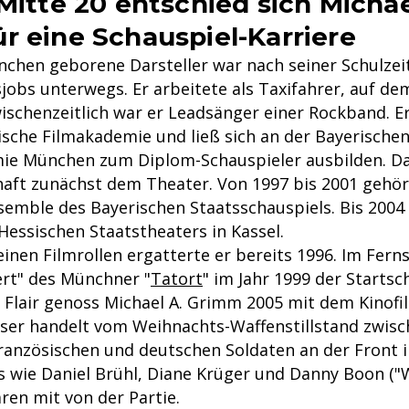
 Mitte 20 entschied sich Michae
r eine Schauspiel-Karriere
nchen geborene Darsteller war nach seiner Schulzei
jobs unterwegs. Er arbeitete als Taxifahrer, auf de
ischenzeitlich war er Leadsänger einer Rockband. Er
rische Filmakademie und ließ sich an der Bayerische
ie München zum Diplom-Schauspieler ausbilden. D
haft zunächst dem Theater. Von 1997 bis 2001 gehör
mble des Bayerischen Staatsschauspiels. Bis 2004 
Hessischen Staatstheaters in Kassel.
einen Filmrollen ergatterte er bereits 1996. Im Fern
rt" des Münchner "
Tatort
" im Jahr 1999 der Startsc
s Flair genoss Michael A. Grimm 2005 mit dem Kinofi
eser handelt vom Weihnachts-Waffenstillstand zwis
französischen und deutschen Soldaten an der Front 
rs wie Daniel Brühl, Diane Krüger und Danny Boon (
aren mit von der Partie.