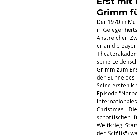
Erst mit
Grimm fü
Der 1970 in Mü
in Gelegenheits
Anstreicher. Zw
er an die Baye
Theaterakadem
seine Leidensc
Grimm zum Ense
der Bühne des 
Seine ersten kl
Episode "Norbe
Internationale
Christmas". Di
schottischen, 
Weltkrieg. Sta
den Sch'tis") w