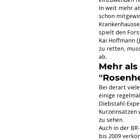
In weit mehr al
schon mitgewir
Krankenhausser
spielt den Fors
Kai Hoffmann (
zu retten, mus
ab.
Mehr als
"Rosenh
Bei derart vie
einige regelmä
Diebstahl-Exper
Kurzeinsätzen 
zu sehen.
Auch in der BR
bis 2009 verkö