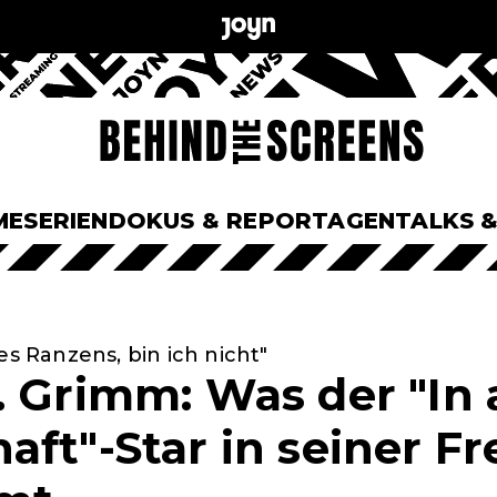
ME
SERIEN
DOKUS & REPORTAGEN
TALKS 
es Ranzens, bin ich nicht"
. Grimm: Was der "In a
ft"-Star in seiner Fre