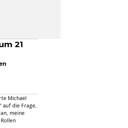
 um 21
en
rte Michael
 auf die Frage,
ran, meine
 Rollen