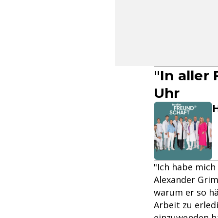
"In alle
Uhr
H
"Ich habe mich 
Alexander Grim
warum er so hä
Arbeit zu erled
einzuwenden ha