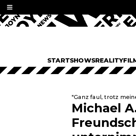
START
SHOWS
REALITY
FIL
"Ganz faul, trotz mein
Michael A
Freundscha