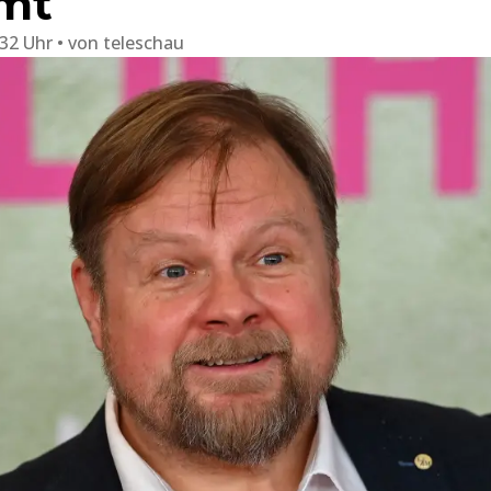
mt
:32 Uhr
von
teleschau