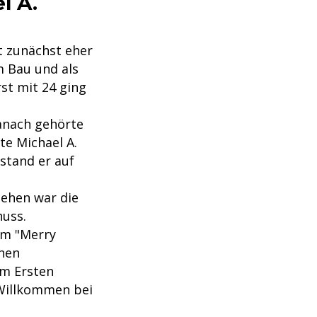
l A.
t zunächst eher
m Bau und als
st mit 24 ging
n
anach gehörte
te Michael A.
stand er auf
sehen war die
huss.
lm "Merry
chen
im Ersten
"Willkommen bei