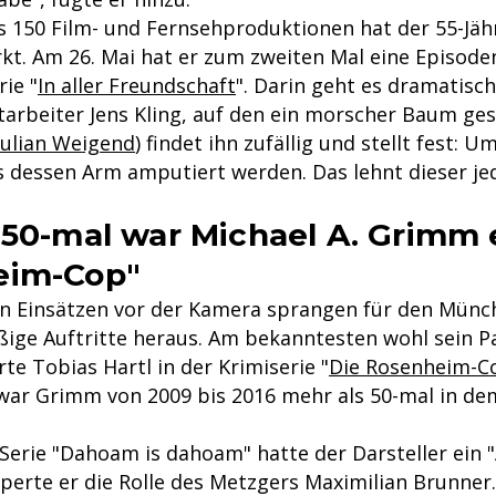
s 150 Film- und Fernsehproduktionen hat der 55-Jähr
kt. Am 26. Mai hat er zum zweiten Mal eine Episoden
ie "
In aller Freundschaft
". Darin geht es dramatisc
tarbeiter Jens Kling, auf den ein morscher Baum gest
Julian Weigend
) findet ihn zufällig und stellt fest: 
s dessen Arm amputiert werden. Das lehnt dieser j
 50-mal war Michael A. Grimm 
eim-Cop"
len Einsätzen vor der Kamera sprangen für den Münc
ßige Auftritte heraus. Am bekanntesten wohl sein Pa
te Tobias Hartl in der Krimiserie "
Die Rosenheim-C
war Grimm von 2009 bis 2016 mehr als 50-mal in de
-Serie "Dahoam is dahoam" hatte der Darsteller ein 
rperte er die Rolle des Metzgers Maximilian Brunner