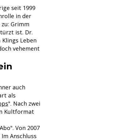
ige seit 1999
rolle in der
h zu: Grimm
ürzt ist. Dr.
Um Klings Leben
edoch vehement
ein
hner auch
rt als
ops
". Nach zwei
m Kultformat
"Abo". Von 2007
. Im Anschluss