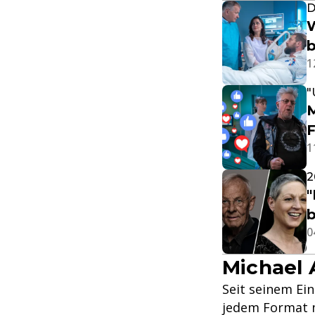
D
W
b
1
"
M
F
1
2
"
b
0
Michael 
Seit seinem Ein
jedem Format m