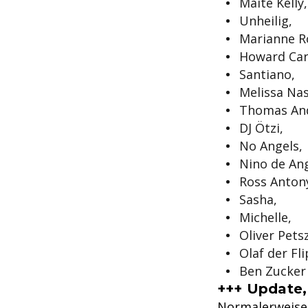
Maite Kelly,
Unheilig,
Marianne R
Howard Car
Santiano,
Melissa Na
Thomas And
DJ Ötzi,
No Angels,
Nino de Ang
Ross Anton
Sasha,
Michelle,
Oliver Pets
Olaf der Fl
Ben Zucker
+++ Update,
Normalerweise