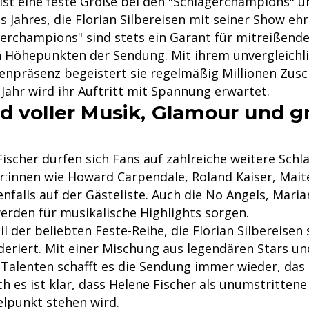
 ist eine feste Größe bei den "Schlagerchampions" u
s Jahres, die Florian Silbereisen mit seiner Show ehrt
gerchampions" sind stets ein Garant für mitreißen
 Höhepunkten der Sendung. Mit ihrem unvergleichl
enpräsenz begeistert sie regelmäßig Millionen Zusc
Jahr wird ihr Auftritt mit Spannung erwartet.
d voller Musik, Glamour und g
ischer dürfen sich Fans auf zahlreiche weitere Schl
r:innen wie Howard Carpendale, Roland Kaiser, Maite
enfalls auf der Gästeliste. Auch die No Angels, Mar
erden für musikalische Highlights sorgen.
il der beliebten Feste-Reihe, die Florian Silbereisen 
deriert. Mit einer Mischung aus legendären Stars un
Talenten schafft es die Sendung immer wieder, das
h es ist klar, dass Helene Fischer als unumstritten
elpunkt stehen wird.