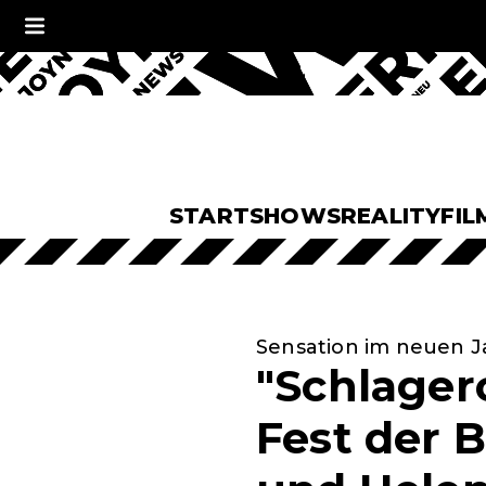
START
SHOWS
REALITY
FIL
Sensation im neuen J
"Schlager
Fest der B