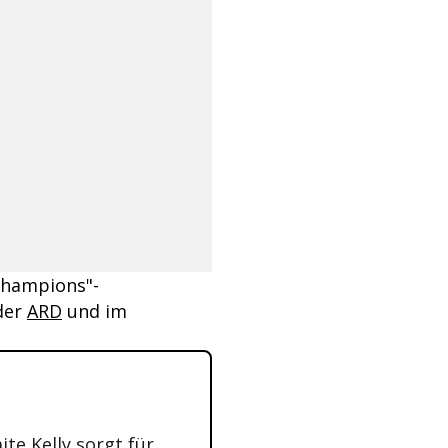
champions"-
 der
ARD
und im
ite Kelly sorgt für