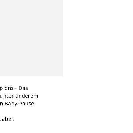
mpions - Das
r unter anderem
en Baby-Pause
dabei: