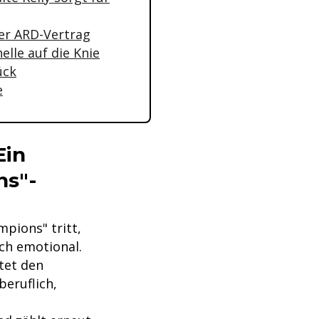
uer ARD-Vertrag
elle auf die Knie
ück
e
Ein
ns"-
pions" tritt,
uch emotional.
tet den
beruflich,