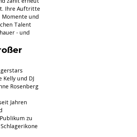
nd zählt erneut
. Ihre Auftritte
de Momente und
ichen Talent
hauer - und
roßer
agerstars
 Kelly und DJ
ianne Rosenberg
seit Jahren
d
 Publikum zu
e Schlagerikone