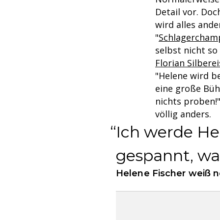
Detail vor. D
wird alles ande
"
Schlagercham
selbst nicht so
Florian Silbere
"Helene wird b
eine große Bühn
nichts proben!"
völlig anders.
Ich werde He
gespannt, was
Helene Fischer weiß no