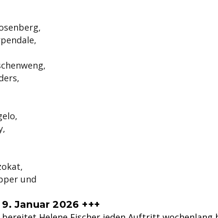
osenberg,
pendale,
schenweng,
ers,
elo,
y,
zokat,
ipper und
 9. Januar 2026 +++
 bereitet
Helene Fischer
jeden Auftritt wochenlang b