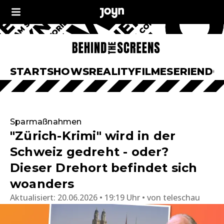
START
SHOWS
REALITY
FILME
SERIEN
DO
Sparmaßnahmen
"Zürich-Krimi" wird in der
Schweiz gedreht - oder?
Dieser Drehort befindet sich
woanders
Aktualisiert:
20.06.2026 • 19:19 Uhr
von
teleschau