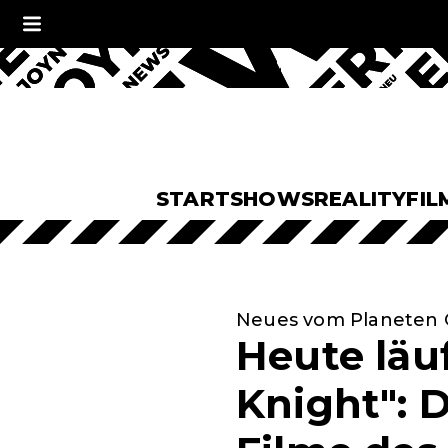
START
SHOWS
REALITY
FIL
Neues vom Planeten 
Heute läu
Knight": D