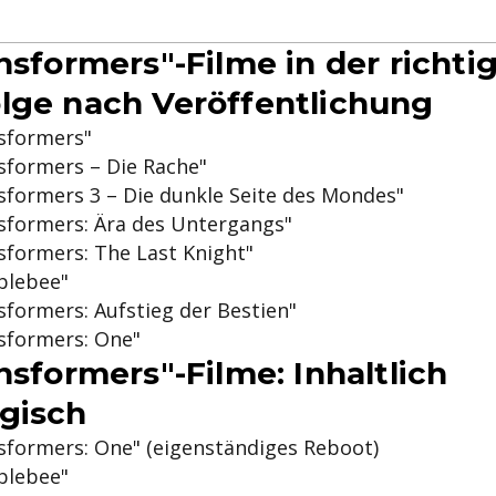
ansformers"-Filme in der richti
lge nach Veröffentlichung
nsformers"
sformers – Die Rache"
sformers 3 – Die dunkle Seite des Mondes"
nsformers: Ära des Untergangs"
sformers: The Last Knight"
blebee"
sformers: Aufstieg der Bestien"
sformers: One"
nsformers"-Filme: Inhaltlich
gisch
sformers: One" (eigenständiges Reboot)
blebee"