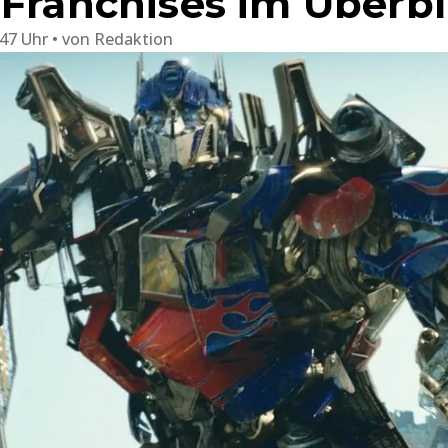
 Franchises im Überbl
:47 Uhr
von
Redaktion