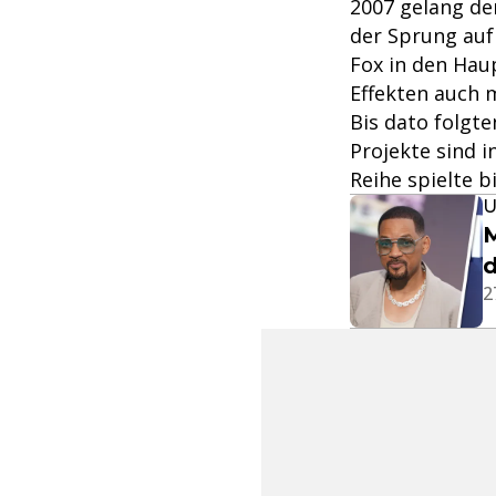
2007 gelang de
der Sprung auf
Fox in den Hau
Effekten auch 
Bis dato folgte
Projekte sind 
Reihe spielte b
U
M
d
2