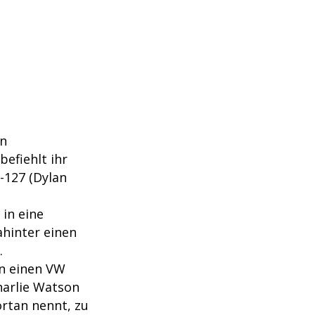
en
efiehlt ihr
-127 (Dylan
 in eine
ahinter einen
.
in einen VW
harlie Watson
ortan nennt, zu