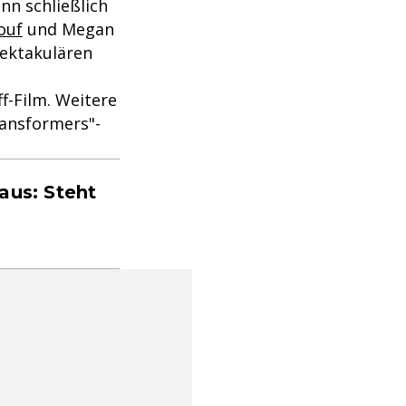
nn schließlich
ouf
und Megan
pektakulären
f-Film. Weitere
ransformers"-
aus: Steht