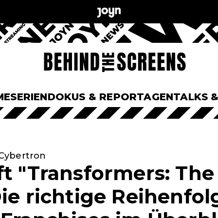
ME
SERIEN
DOKUS & REPORTAGEN
TALKS 
Cybertron
ft "Transformers: The
ie richtige Reihenfolg