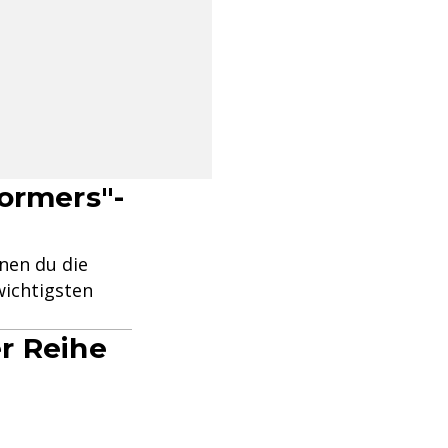
formers"-
enen du die
wichtigsten
r Reihe