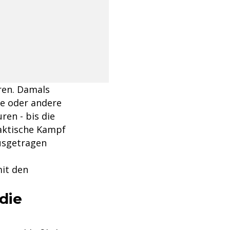
ren. Damals
ge oder andere
en - bis die
laktische Kampf
usgetragen
mit den
die