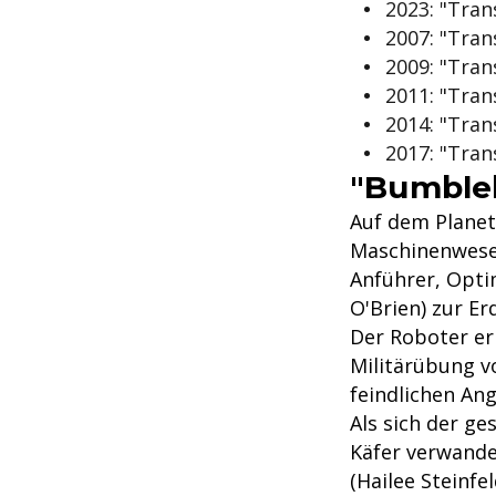
2023: "Tran
2007: "Tra
2009: "Tran
2011: "Tran
2014: "Tra
2017: "Tran
"Bumbleb
Auf dem Planet
Maschinenwesen.
Anführer, Opti
O'Brien) zur Er
Der Roboter err
Militärübung v
feindlichen Ang
Als sich der g
Käfer verwandel
(Hailee Steinfe