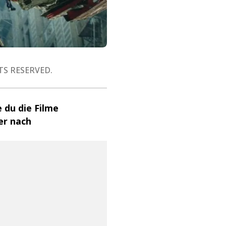
TS RESERVED.
 du die Filme
er nach