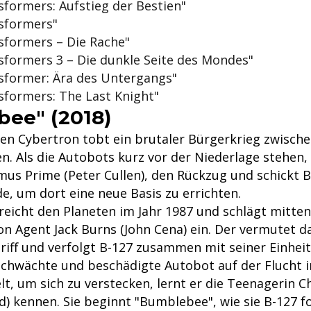
sformers: Aufstieg der Bestien"
nsformers"
sformers – Die Rache"
sformers 3 – Die dunkle Seite des Mondes"
nsformer: Ära des Untergangs"
sformers: The Last Knight"
ee" (2018)
en Cybertron tobt ein brutaler Bürgerkrieg zwisch
 Als die Autobots kurz vor der Niederlage stehen, b
mus Prime (Peter Cullen), den Rückzug und schickt B
de, um dort eine neue Basis zu errichten.
eicht den Planeten im Jahr 1987 und schlägt mitten
on Agent Jack Burns (John Cena) ein. Der vermutet d
riff und verfolgt B-127 zusammen mit seiner Einheit
eschwächte und beschädigte Autobot auf der Flucht 
t, um sich zu verstecken, lernt er die Teenagerin C
ld) kennen. Sie beginnt "Bumblebee", wie sie B-127 f