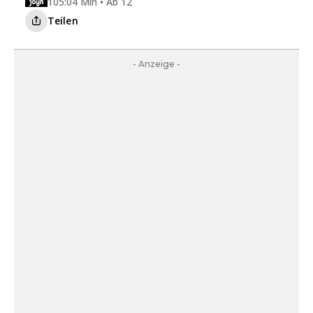
105:04 Min • Ab 12
Teilen
- Anzeige -