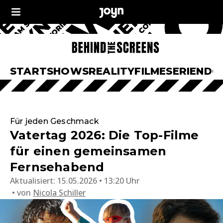
START
SHOWS
REALITY
FILME
SERIEN
DO
Für jeden Geschmack
Vatertag 2026: Die Top-Filme
für einen gemeinsamen
Fernsehabend
Aktualisiert:
15.05.2026 • 13:20 Uhr
von
Nicola Schiller