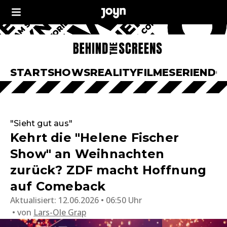
START
SHOWS
REALITY
FILME
SERIEN
DO
"Sieht gut aus"
Kehrt die "Helene Fischer
Show" an Weihnachten
zurück? ZDF macht Hoffnung
auf Comeback
Aktualisiert:
12.06.2026 • 06:50 Uhr
von
Lars-Ole Grap