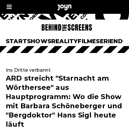
START
SHOWS
REALITY
FILME
SERIEN
DO
Ins Dritte verbannt
ARD streicht "Starnacht am
Wörthersee" aus
Hauptprogramm: Wo die Show
mit Barbara Schöneberger und
"Bergdoktor" Hans Sigl heute
läuft