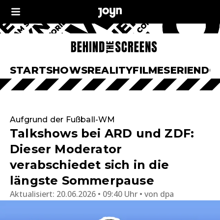
START
SHOWS
REALITY
FILME
SERIEN
DO
Aufgrund der Fußball-WM
Talkshows bei ARD und ZDF:
Dieser Moderator
verabschiedet sich in die
längste Sommerpause
Aktualisiert:
20.06.2026 • 09:40 Uhr
von
dpa